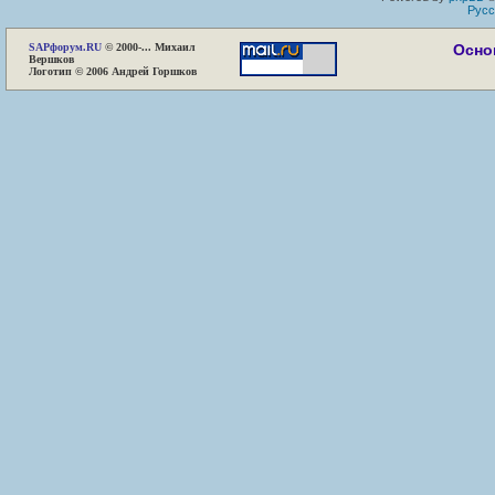
Русс
SAP
форум.RU
© 2000-... Михаил
Осно
Вершков
Логотип © 2006 Андрей Горшков