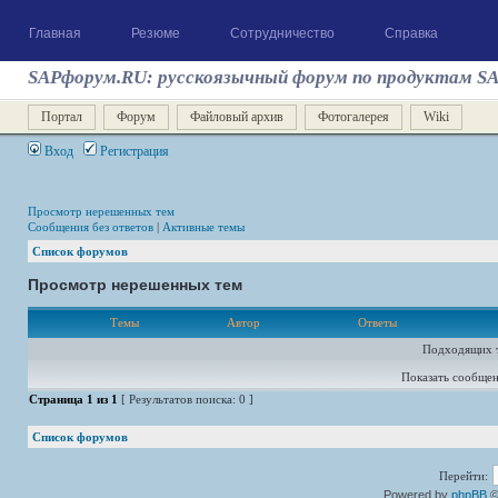
Главная
Резюме
Сотрудничество
Справка
SAPфорум.RU: русскоязычный форум по продуктам S
Портал
Форум
Файловый архив
Фотогалерея
Wiki
Вход
Регистрация
Просмотр нерешенных тем
Сообщения без ответов
|
Активные темы
Список форумов
Просмотр нерешенных тем
Темы
Автор
Ответы
Подходящих т
Показать сообщен
Страница
1
из
1
[ Результатов поиска: 0 ]
Список форумов
Перейти:
Powered by
phpBB
©