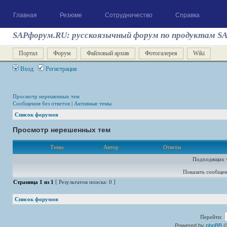
Главная
Резюме
Сотрудничество
Справка
SAPфорум.RU: русскоязычный форум по продуктам S
Портал
Форум
Файловый архив
Фотогалерея
Wiki
Вход
Регистрация
Просмотр нерешенных тем
Сообщения без ответов
|
Активные темы
Список форумов
Просмотр нерешенных тем
Темы
Автор
Ответы
Подходящих т
Показать сообщен
Страница
1
из
1
[ Результатов поиска: 0 ]
Список форумов
Перейти:
Powered by
phpBB
©