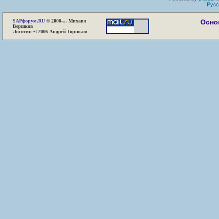
Русс
SAP
форум.RU
© 2000-... Михаил
Осно
Вершков
Логотип © 2006 Андрей Горшков