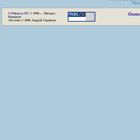
Русс
SAP
форум.RU
© 2000-... Михаил
Осно
Вершков
Логотип © 2006 Андрей Горшков