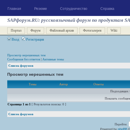
Главная
Резюме
Сотрудничество
Справка
SAPфорум.RU: русскоязычный форум по продуктам S
Портал
Форум
Файловый архив
Фотогалерея
Wiki
Вход
Регистрация
Просмотр нерешенных тем
Сообщения без ответов
|
Активные темы
Список форумов
Просмотр нерешенных тем
Темы
Автор
Ответы
Подходящих т
Показать сообщен
Страница
1
из
1
[ Результатов поиска: 0 ]
Список форумов
Перейти:
Powered by
phpBB
©