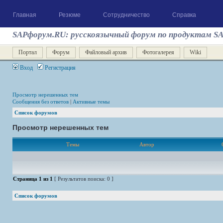
Главная
Резюме
Сотрудничество
Справка
SAPфорум.RU: русскоязычный форум по продуктам S
Портал
Форум
Файловый архив
Фотогалерея
Wiki
Вход
Регистрация
Просмотр нерешенных тем
Сообщения без ответов
|
Активные темы
Список форумов
Просмотр нерешенных тем
Темы
Автор
Страница
1
из
1
[ Результатов поиска: 0 ]
Список форумов