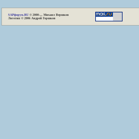
SAP
форум.RU
© 2000-... Михаил Вершков
Логотип © 2006 Андрей Горшков