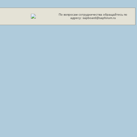
По вопросам сотрудничества обращайтесь по
адресу: sapboard@sapforum.ru