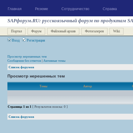
Главная
Резюме
Сотрудничество
Справка
SAPфорум.RU: русскоязычный форум по продуктам S
Портал
Форум
Файловый архив
Фотогалерея
Wiki
Вход
Регистрация
Просмотр нерешенных тем
Сообщения без ответов
|
Активные темы
Список форумов
Просмотр нерешенных тем
Темы
Автор
Страница
1
из
1
[ Результатов поиска: 0 ]
Список форумов