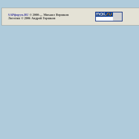
SAP
форум.RU
© 2000-... Михаил Вершков
Логотип © 2006 Андрей Горшков