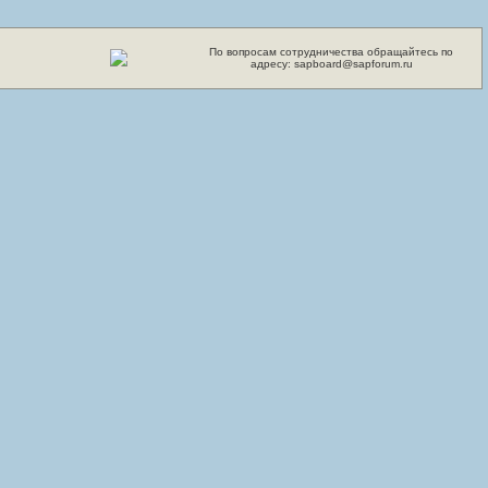
По вопросам сотрудничества обращайтесь по
адресу: sapboard@sapforum.ru