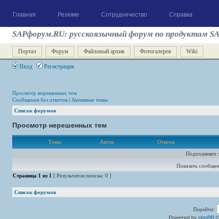
Главная
Резюме
Сотрудничество
Справка
SAPфорум.RU: русскоязычный форум по продуктам S
Портал
Форум
Файловый архив
Фотогалерея
Wiki
Вход
Регистрация
Просмотр нерешенных тем
Сообщения без ответов
|
Активные темы
Список форумов
Просмотр нерешенных тем
Темы
Автор
Ответы
Подходящих т
Показать сообщен
Страница
1
из
1
[ Результатов поиска: 0 ]
Список форумов
Перейти:
Powered by
phpBB
©