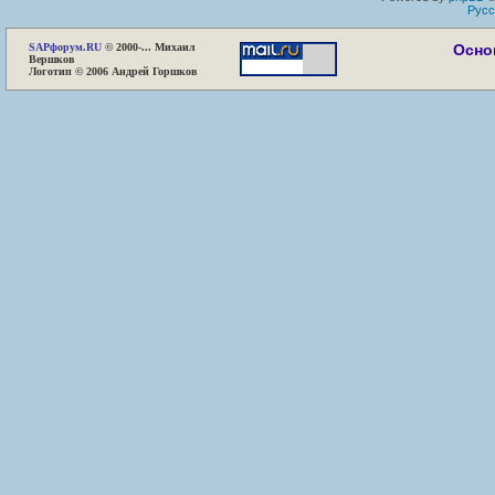
Русс
SAP
форум.RU
© 2000-... Михаил
Осно
Вершков
Логотип © 2006 Андрей Горшков