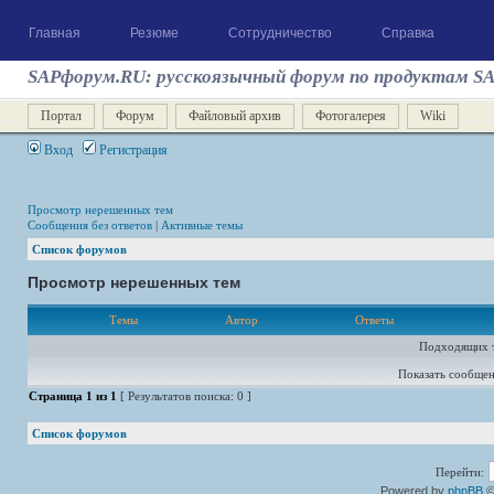
Главная
Резюме
Сотрудничество
Справка
SAPфорум.RU: русскоязычный форум по продуктам S
Портал
Форум
Файловый архив
Фотогалерея
Wiki
Вход
Регистрация
Просмотр нерешенных тем
Сообщения без ответов
|
Активные темы
Список форумов
Просмотр нерешенных тем
Темы
Автор
Ответы
Подходящих т
Показать сообщен
Страница
1
из
1
[ Результатов поиска: 0 ]
Список форумов
Перейти:
Powered by
phpBB
©