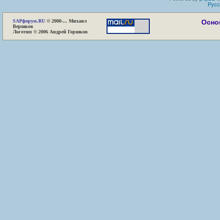
Русс
SAP
форум.RU
© 2000-... Михаил
Осно
Вершков
Логотип © 2006 Андрей Горшков