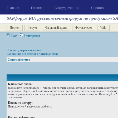
Главная
Резюме
Сотрудничество
Справка
SAPфорум.RU: русскоязычный форум по продуктам S
Портал
Форум
Файловый архив
Фотогалерея
Wiki
Вход
Регистрация
Просмотр нерешенных тем
Сообщения без ответов
|
Активные темы
Список форумов
Ключевые слова:
Вы можете использовать
+
, чтобы определить слова, которые должны быть в результа
не должно. Перед
-
и
+
при этом обязателен пробел; результаты запросов «счет-факт
можете разделить слова символом
|
для поиска любого слова из списка. Используйте
*
совпадения.
Поиск по автору:
Используйте * в качестве шаблона.
Искать в форумах: