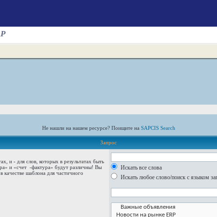
AP
Не нашли на нашем ресурсе? Поищите на
SAPCIS Search
Запрос
тах, и
-
для слов, которых в результатах быть
ура» и
«счет -фактура»
будут различны! Вы
Искать все слова
в качестве шаблона для частичного
Искать любое слово/поиск с языком за