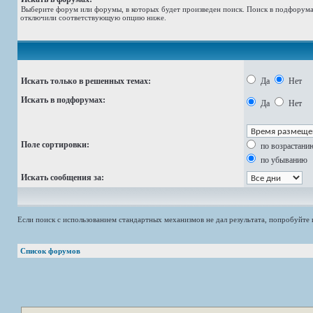
Выберите форум или форумы, в которых будет произведен поиск. Поиск в подфорумах
отключили соответствующую опцию ниже.
Искать только в решенных темах:
Да
Нет
Искать в подфорумах:
Да
Нет
Поле сортировки:
по возрастани
по убыванию
Искать сообщения за:
Если поиск с использованием стандартных механизмов не дал результата, попробуйт
Список форумов