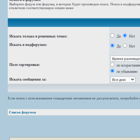
Выберите форум или форумы, в которых будет произведен поиск. Поиск в подфорумах
отключили соответствующую опцию ниже.
Искать только в решенных темах:
Да
Нет
Искать в подфорумах:
Да
Нет
Поле сортировки:
по возрастани
по убыванию
Искать сообщения за:
Если поиск с использованием стандартных механизмов не дал результата, попробуйт
Список форумов