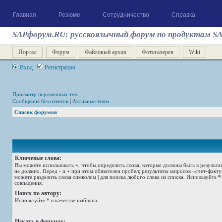
Главная
Резюме
Сотрудничество
Справка
SAPфорум.RU: русскоязычный форум по продуктам S
Портал
Форум
Файловый архив
Фотогалерея
Wiki
Вход
Регистрация
Просмотр нерешенных тем
Сообщения без ответов
|
Активные темы
Список форумов
Ключевые слова:
Вы можете использовать
+
, чтобы определить слова, которые должны быть в результа
не должно. Перед
-
и
+
при этом обязателен пробел; результаты запросов «счет-факт
можете разделить слова символом
|
для поиска любого слова из списка. Используйте
*
совпадения.
Поиск по автору:
Используйте * в качестве шаблона.
Искать в форумах: