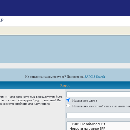
AP
Не нашли на нашем ресурсе? Поищите на
SAPCIS Search
Запрос
тах, и
-
для слов, которых в результатах быть
ура» и
«счет -фактура»
будут различны! Вы
Искать все слова
в качестве шаблона для частичного
Искать любое слово/поиск с языком за