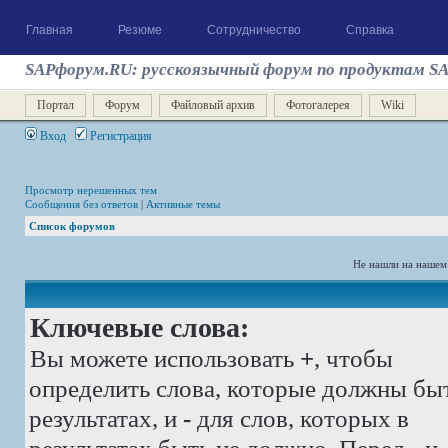
Главная
Резюме
Сотрудничество
Справка
SAPфорум.RU: русскоязычный форум по продуктам S
Портал
Форум
Файловый архив
Фотогалерея
Wiki
Вход
Регистрация
Просмотр нерешенных тем
Сообщения без ответов
|
Активные темы
Список форумов
Не нашли на нашем
Ключевые слова:
Вы можете использовать
+
, чтобы
определить слова, которые должны бы
результатах, и
-
для слов, которых в