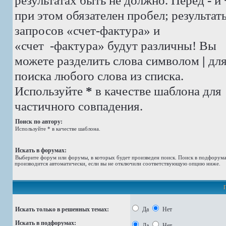
результатах быть не должно. Перед
-
и
при этом обязателен пробел; результат
запросов «счет-фактура» и
«счет -фактура»
будут различны! Вы
можете разделить слова символом
|
дл
поиска любого слова из списка.
Используйте
*
в качестве шаблона для
частичного совпадения.
Поиск по автору:
Используйте * в качестве шаблона.
Искать в форумах:
Выберите форум или форумы, в которых будет произведен поиск. Поиск в подфорум
производится автоматически, если вы не отключили соответствующую опцию ниже.
Искать только в решенных темах:
Да
Нет
Искать в подфорумах:
Да
Нет