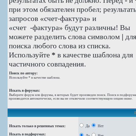
результатах быть не должно. Перед
-
и
при этом обязателен пробел; результат
запросов «счет-фактура» и
«счет -фактура»
будут различны! Вы
можете разделить слова символом
|
дл
поиска любого слова из списка.
Используйте
*
в качестве шаблона для
частичного совпадения.
Поиск по автору:
Используйте * в качестве шаблона.
Искать в форумах:
Выберите форум или форумы, в которых будет произведен поиск. Поиск в подфорум
производится автоматически, если вы не отключили соответствующую опцию ниже.
Искать только в решенных темах:
Да
Нет
Искать в подфорумах:
Да
Нет