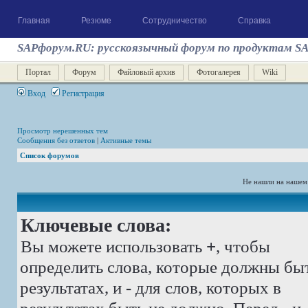
Главная
Резюме
Сотрудничество
Справка
SAPфорум.RU: русскоязычный форум по продуктам S
Портал
Форум
Файловый архив
Фотогалерея
Wiki
Вход
Регистрация
Просмотр нерешенных тем
Сообщения без ответов
|
Активные темы
Список форумов
Не нашли на нашем
Ключевые слова:
Вы можете использовать
+
, чтобы
определить слова, которые должны бы
результатах, и
-
для слов, которых в