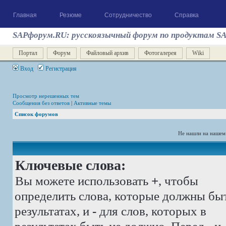
Главная
Резюме
Сотрудничество
Справка
SAPфорум.RU: русскоязычный форум по продуктам S
Портал
Форум
Файловый архив
Фотогалерея
Wiki
Вход
Регистрация
Просмотр нерешенных тем
Сообщения без ответов
|
Активные темы
Список форумов
Не нашли на нашем
Ключевые слова:
Вы можете использовать
+
, чтобы
определить слова, которые должны бы
результатах, и
-
для слов, которых в