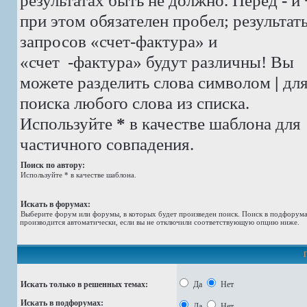
результатах быть не должно. Перед
-
и
при этом обязателен пробел; результат
запросов «счет-фактура» и
«счет -фактура»
будут различны! Вы
можете разделить слова символом
|
дл
поиска любого слова из списка.
Используйте
*
в качестве шаблона для
частичного совпадения.
Поиск по автору:
Используйте * в качестве шаблона.
Искать в форумах:
Выберите форум или форумы, в которых будет произведен поиск. Поиск в подфорум
производится автоматически, если вы не отключили соответствующую опцию ниже.
Искать только в решенных темах:
Да
Нет
Искать в подфорумах:
Да
Нет