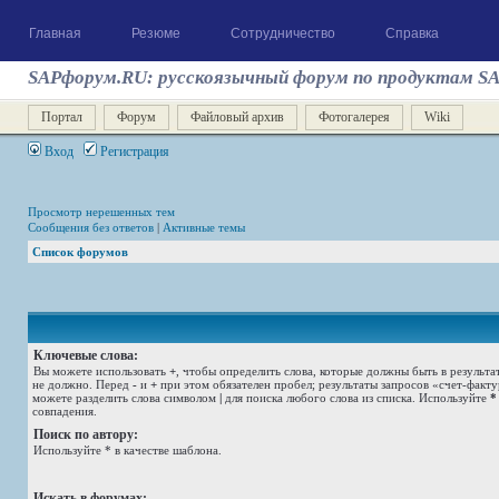
Главная
Резюме
Сотрудничество
Справка
SAPфорум.RU: русскоязычный форум по продуктам S
Портал
Форум
Файловый архив
Фотогалерея
Wiki
Вход
Регистрация
Просмотр нерешенных тем
Сообщения без ответов
|
Активные темы
Список форумов
Ключевые слова:
Вы можете использовать
+
, чтобы определить слова, которые должны быть в результа
не должно. Перед
-
и
+
при этом обязателен пробел; результаты запросов «счет-факт
можете разделить слова символом
|
для поиска любого слова из списка. Используйте
*
совпадения.
Поиск по автору:
Используйте * в качестве шаблона.
Искать в форумах: