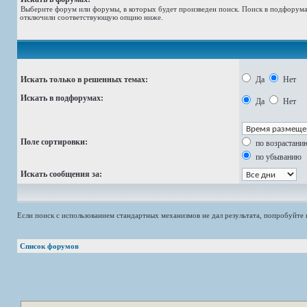
Выберите форум или форумы, в которых будет произведен поиск. Поиск в подфорумах
отключили соответствующую опцию ниже.
Искать только в решенных темах:
Да
Нет
Искать в подфорумах:
Да
Нет
Поле сортировки:
по возрастани
по убыванию
Искать сообщения за:
Если поиск с использованием стандартных механизмов не дал результата, попробуйт
Список форумов