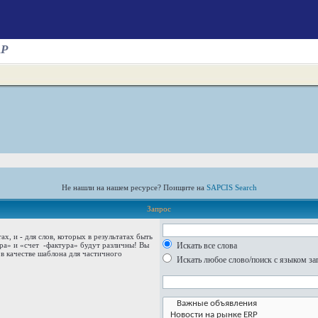
AP
Не нашли на нашем ресурсе? Поищите на
SAPCIS Search
Запрос
тах, и
-
для слов, которых в результатах быть
ура» и
«счет -фактура»
будут различны! Вы
Искать все слова
в качестве шаблона для частичного
Искать любое слово/поиск с языком за