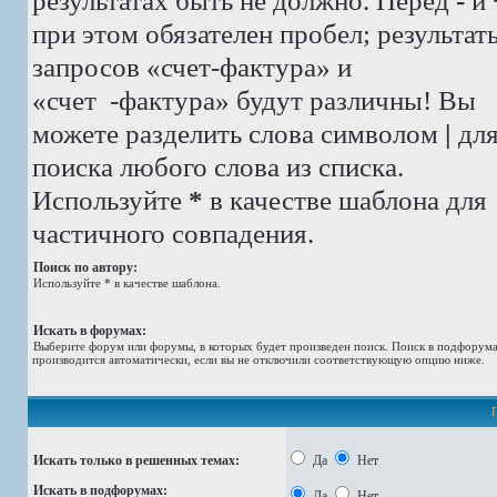
результатах быть не должно. Перед
-
и
при этом обязателен пробел; результат
запросов «счет-фактура» и
«счет -фактура»
будут различны! Вы
можете разделить слова символом
|
дл
поиска любого слова из списка.
Используйте
*
в качестве шаблона для
частичного совпадения.
Поиск по автору:
Используйте * в качестве шаблона.
Искать в форумах:
Выберите форум или форумы, в которых будет произведен поиск. Поиск в подфорум
производится автоматически, если вы не отключили соответствующую опцию ниже.
Искать только в решенных темах:
Да
Нет
Искать в подфорумах:
Да
Нет