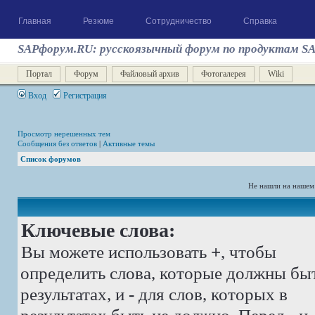
Главная
Резюме
Сотрудничество
Справка
SAPфорум.RU: русскоязычный форум по продуктам S
Портал
Форум
Файловый архив
Фотогалерея
Wiki
Вход
Регистрация
Просмотр нерешенных тем
Сообщения без ответов
|
Активные темы
Список форумов
Не нашли на нашем
Ключевые слова:
Вы можете использовать
+
, чтобы
определить слова, которые должны бы
результатах, и
-
для слов, которых в