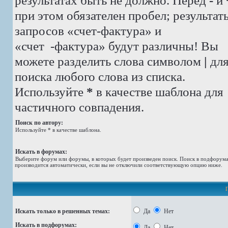
результатах быть не должно. Перед
-
и
при этом обязателен пробел; результат
запросов «счет-фактура» и
«счет -фактура»
будут различны! Вы
можете разделить слова символом
|
дл
поиска любого слова из списка.
Используйте
*
в качестве шаблона для
частичного совпадения.
Поиск по автору:
Используйте * в качестве шаблона.
Искать в форумах:
Выберите форум или форумы, в которых будет произведен поиск. Поиск в подфорум
производится автоматически, если вы не отключили соответствующую опцию ниже.
Искать только в решенных темах:
Да
Нет
Искать в подфорумах:
Да
Нет