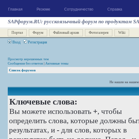
Главная
Резюме
Сотрудничество
Справка
SAPфорум.RU: русскоязычный форум по продуктам S
Портал
Форум
Файловый архив
Фотогалерея
Wiki
Вход
Регистрация
Просмотр нерешенных тем
Сообщения без ответов
|
Активные темы
Список форумов
Не нашли на нашем
Ключевые слова:
Вы можете использовать
+
, чтобы
определить слова, которые должны бы
результатах, и
-
для слов, которых в