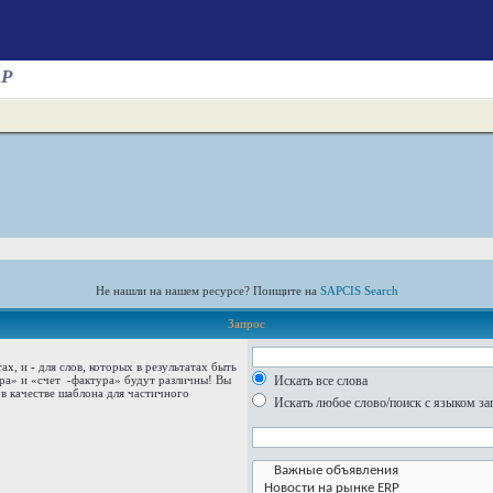
AP
Не нашли на нашем ресурсе? Поищите на
SAPCIS Search
Запрос
тах, и
-
для слов, которых в результатах быть
ура» и
«счет -фактура»
будут различны! Вы
Искать все слова
в качестве шаблона для частичного
Искать любое слово/поиск с языком за