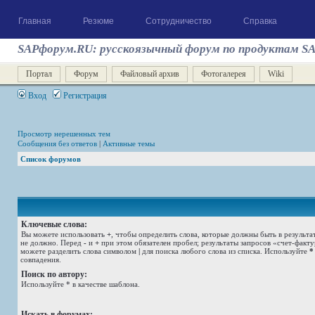
Главная
Резюме
Сотрудничество
Справка
SAPфорум.RU: русскоязычный форум по продуктам S
Портал
Форум
Файловый архив
Фотогалерея
Wiki
Вход
Регистрация
Просмотр нерешенных тем
Сообщения без ответов
|
Активные темы
Список форумов
Ключевые слова:
Вы можете использовать
+
, чтобы определить слова, которые должны быть в результа
не должно. Перед
-
и
+
при этом обязателен пробел; результаты запросов «счет-факт
можете разделить слова символом
|
для поиска любого слова из списка. Используйте
*
совпадения.
Поиск по автору:
Используйте * в качестве шаблона.
Искать в форумах: