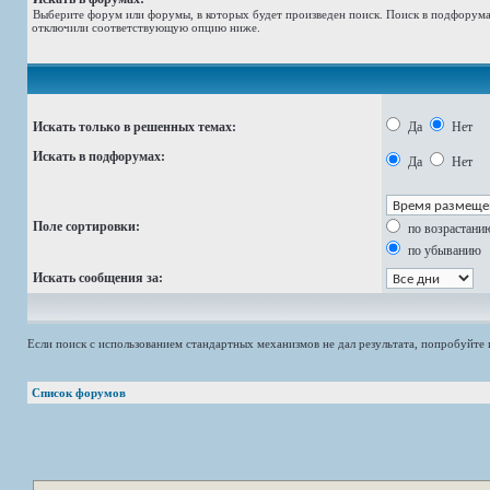
Выберите форум или форумы, в которых будет произведен поиск. Поиск в подфорумах
отключили соответствующую опцию ниже.
Искать только в решенных темах:
Да
Нет
Искать в подфорумах:
Да
Нет
Поле сортировки:
по возрастани
по убыванию
Искать сообщения за:
Если поиск с использованием стандартных механизмов не дал результата, попробуйт
Список форумов