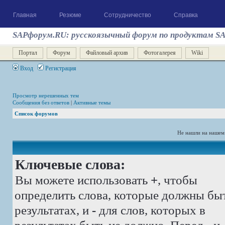
Главная
Резюме
Сотрудничество
Справка
SAPфорум.RU: русскоязычный форум по продуктам S
Портал
Форум
Файловый архив
Фотогалерея
Wiki
Вход
Регистрация
Просмотр нерешенных тем
Сообщения без ответов
|
Активные темы
Список форумов
Не нашли на нашем
Ключевые слова:
Вы можете использовать
+
, чтобы
определить слова, которые должны бы
результатах, и
-
для слов, которых в