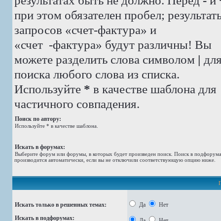
результатах быть не должно. Перед
-
и
при этом обязателен пробел; результат
запросов «счет-фактура» и
«счет -фактура»
будут различны! Вы
можете разделить слова символом
|
дл
поиска любого слова из списка.
Используйте
*
в качестве шаблона для
частичного совпадения.
Поиск по автору:
Используйте * в качестве шаблона.
Искать в форумах:
Выберите форум или форумы, в которых будет произведен поиск. Поиск в подфорум
производится автоматически, если вы не отключили соответствующую опцию ниже.
Искать только в решенных темах:
Да
Нет
Искать в подфорумах:
Да
Нет