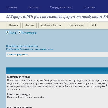
Главная
Резюме
Сотрудничество
Справка
SAPфорум.RU: русскоязычный форум по продуктам S
Портал
Форум
Файловый архив
Фотогалерея
Wiki
Вход
Регистрация
Просмотр нерешенных тем
Сообщения без ответов
|
Активные темы
Список форумов
Ключевые слова:
Вы можете использовать
+
, чтобы определить слова, которые должны быть в результа
не должно. Перед
-
и
+
при этом обязателен пробел; результаты запросов «счет-факт
можете разделить слова символом
|
для поиска любого слова из списка. Используйте
*
совпадения.
Поиск по автору:
Используйте * в качестве шаблона.
Искать в форумах: