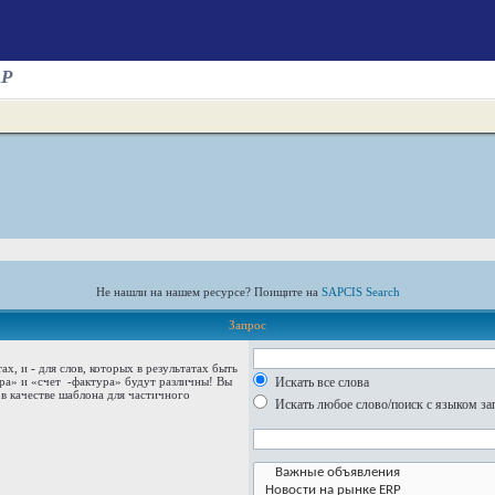
AP
Не нашли на нашем ресурсе? Поищите на
SAPCIS Search
Запрос
тах, и
-
для слов, которых в результатах быть
ура» и
«счет -фактура»
будут различны! Вы
Искать все слова
в качестве шаблона для частичного
Искать любое слово/поиск с языком за