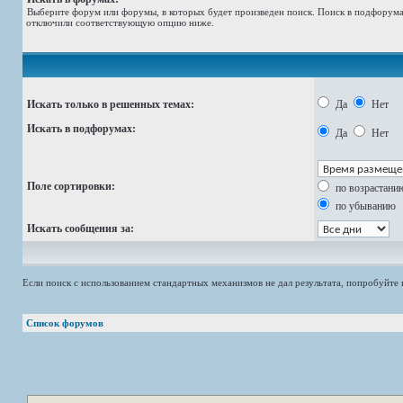
Выберите форум или форумы, в которых будет произведен поиск. Поиск в подфорумах
отключили соответствующую опцию ниже.
Искать только в решенных темах:
Да
Нет
Искать в подфорумах:
Да
Нет
Поле сортировки:
по возрастани
по убыванию
Искать сообщения за:
Если поиск с использованием стандартных механизмов не дал результата, попробуйт
Список форумов