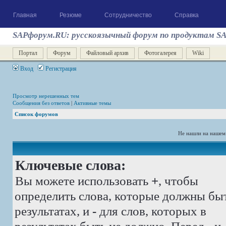
Главная
Резюме
Сотрудничество
Справка
SAPфорум.RU: русскоязычный форум по продуктам S
Портал
Форум
Файловый архив
Фотогалерея
Wiki
Вход
Регистрация
Просмотр нерешенных тем
Сообщения без ответов
|
Активные темы
Список форумов
Не нашли на нашем
Ключевые слова:
Вы можете использовать
+
, чтобы
определить слова, которые должны бы
результатах, и
-
для слов, которых в