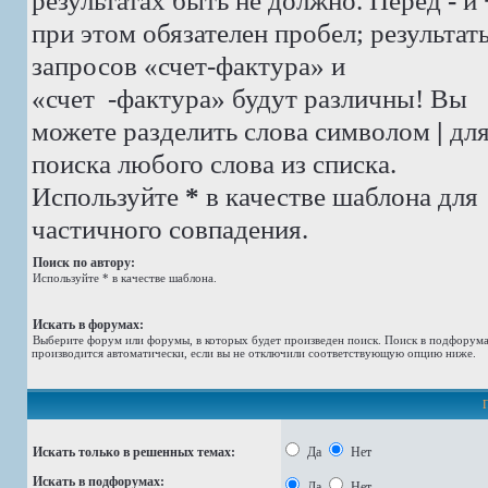
результатах быть не должно. Перед
-
и
при этом обязателен пробел; результат
запросов «счет-фактура» и
«счет -фактура»
будут различны! Вы
можете разделить слова символом
|
дл
поиска любого слова из списка.
Используйте
*
в качестве шаблона для
частичного совпадения.
Поиск по автору:
Используйте * в качестве шаблона.
Искать в форумах:
Выберите форум или форумы, в которых будет произведен поиск. Поиск в подфорум
производится автоматически, если вы не отключили соответствующую опцию ниже.
Искать только в решенных темах:
Да
Нет
Искать в подфорумах:
Да
Нет