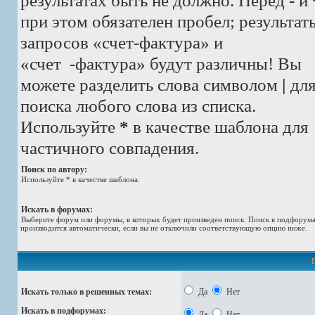
результатах быть не должно. Перед
-
и
при этом обязателен пробел; результат
запросов «счет-фактура» и
«счет -фактура»
будут различны! Вы
можете разделить слова символом
|
дл
поиска любого слова из списка.
Используйте
*
в качестве шаблона для
частичного совпадения.
Поиск по автору:
Используйте * в качестве шаблона.
Искать в форумах:
Выберите форум или форумы, в которых будет произведен поиск. Поиск в подфорум
производится автоматически, если вы не отключили соответствующую опцию ниже.
Искать только в решенных темах:
Да
Нет
Искать в подфорумах:
Да
Нет