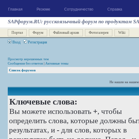
Главная
Резюме
Сотрудничество
Справка
SAPфорум.RU: русскоязычный форум по продуктам S
Портал
Форум
Файловый архив
Фотогалерея
Wiki
Вход
Регистрация
Просмотр нерешенных тем
Сообщения без ответов
|
Активные темы
Список форумов
Не нашли на нашем
Ключевые слова:
Вы можете использовать
+
, чтобы
определить слова, которые должны бы
результатах, и
-
для слов, которых в