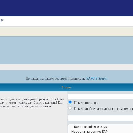
AP
Не нашли на нашем ресурсе? Поищите на
SAPCIS Search
Запрос
тах, и
-
для слов, которых в результатах быть
ура» и
«счет -фактура»
будут различны! Вы
Искать все слова
в качестве шаблона для частичного
Искать любое слово/поиск с языком за