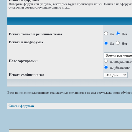
Выберите форум или форумы, в которых будет произведен поиск. Поиск в подфорумах
отключили соответствующую опцию ниже.
Искать только в решенных темах:
Да
Нет
Искать в подфорумах:
Да
Нет
Поле сортировки:
по возрастани
по убыванию
Искать сообщения за:
Если поиск с использованием стандартных механизмов не дал результата, попробуйт
Список форумов