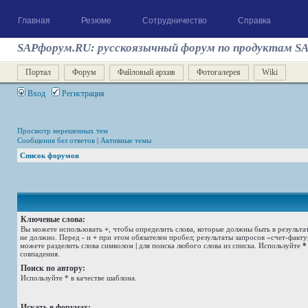
Главная
Резюме
Сотрудничество
Справка
SAPфорум.RU: русскоязычный форум по продуктам S
Портал
Форум
Файловый архив
Фотогалерея
Wiki
Вход
Регистрация
Просмотр нерешенных тем
Сообщения без ответов
|
Активные темы
Список форумов
Ключевые слова:
Вы можете использовать
+
, чтобы определить слова, которые должны быть в результа
не должно. Перед
-
и
+
при этом обязателен пробел; результаты запросов «счет-факт
можете разделить слова символом
|
для поиска любого слова из списка. Используйте
*
совпадения.
Поиск по автору:
Используйте * в качестве шаблона.
Искать в форумах: