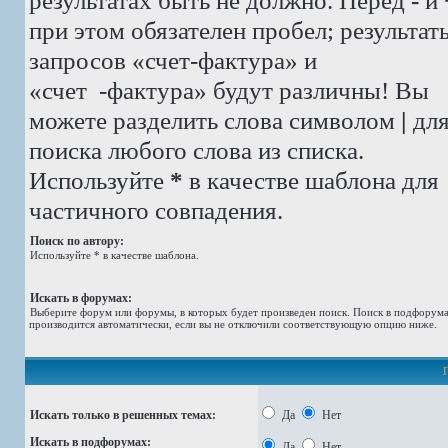
результатах быть не должно. Перед
-
и
при этом обязателен пробел; результат
запросов «счет-фактура» и
«счет -фактура»
будут различны! Вы
можете разделить слова символом
|
дл
поиска любого слова из списка.
Используйте
*
в качестве шаблона для
частичного совпадения.
Поиск по автору:
Используйте * в качестве шаблона.
Искать в форумах:
Выберите форум или форумы, в которых будет произведен поиск. Поиск в подфорум
производится автоматически, если вы не отключили соответствующую опцию ниже.
Искать только в решенных темах:
Да
Нет
Искать в подфорумах:
Да
Нет