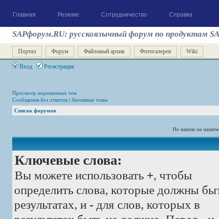
Главная
Резюме
Сотрудничество
Справка
SAPфорум.RU: русскоязычный форум по продуктам S
Портал
Форум
Файловый архив
Фотогалерея
Wiki
Вход
Регистрация
Просмотр нерешенных тем
Сообщения без ответов
|
Активные темы
Список форумов
Не нашли на нашем
Ключевые слова:
Вы можете использовать
+
, чтобы
определить слова, которые должны бы
результатах, и
-
для слов, которых в