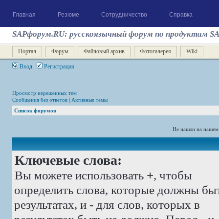
Главная
Резюме
Сотрудничество
Справка
SAPфорум.RU: русскоязычный форум по продуктам S
Портал
Форум
Файловый архив
Фотогалерея
Wiki
Вход
Регистрация
Просмотр нерешенных тем
Сообщения без ответов
|
Активные темы
Список форумов
Не нашли на нашем
Ключевые слова:
Вы можете использовать
+
, чтобы
определить слова, которые должны бы
результатах, и
-
для слов, которых в