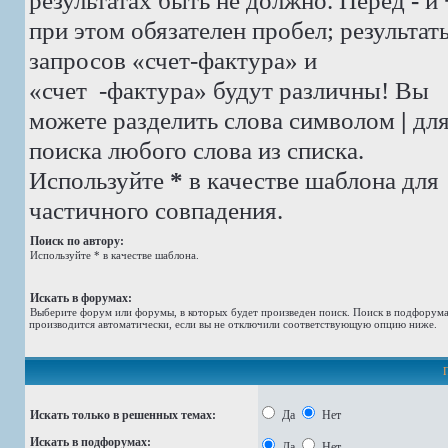
результатах быть не должно. Перед
-
и
при этом обязателен пробел; результат
запросов «счет-фактура» и
«счет -фактура»
будут различны! Вы
можете разделить слова символом
|
дл
поиска любого слова из списка.
Используйте
*
в качестве шаблона для
частичного совпадения.
Поиск по автору:
Используйте * в качестве шаблона.
Искать в форумах:
Выберите форум или форумы, в которых будет произведен поиск. Поиск в подфорум
производится автоматически, если вы не отключили соответствующую опцию ниже.
Искать только в решенных темах:
Да
Нет
Искать в подфорумах:
Да
Нет