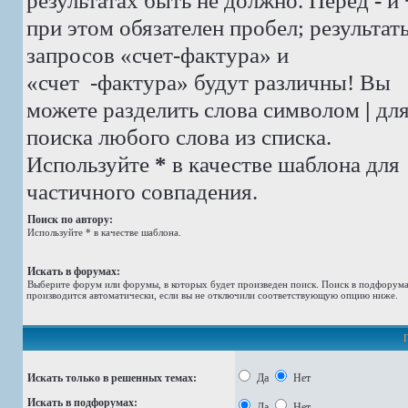
результатах быть не должно. Перед
-
и
при этом обязателен пробел; результат
запросов «счет-фактура» и
«счет -фактура»
будут различны! Вы
можете разделить слова символом
|
дл
поиска любого слова из списка.
Используйте
*
в качестве шаблона для
частичного совпадения.
Поиск по автору:
Используйте * в качестве шаблона.
Искать в форумах:
Выберите форум или форумы, в которых будет произведен поиск. Поиск в подфорум
производится автоматически, если вы не отключили соответствующую опцию ниже.
Искать только в решенных темах:
Да
Нет
Искать в подфорумах:
Да
Нет