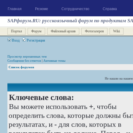
Главная
Резюме
Сотрудничество
Справка
SAPфорум.RU: русскоязычный форум по продуктам S
Портал
Форум
Файловый архив
Фотогалерея
Wiki
Вход
Регистрация
Просмотр нерешенных тем
Сообщения без ответов
|
Активные темы
Список форумов
Не нашли на нашем
Ключевые слова:
Вы можете использовать
+
, чтобы
определить слова, которые должны бы
результатах, и
-
для слов, которых в