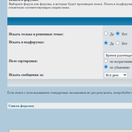
Выберите форум или форумы, в которых будет произведен поиск. Поиск в подфорумах
отключили соответствующую опцию ниже.
Искать только в решенных темах:
Да
Нет
Искать в подфорумах:
Да
Нет
Поле сортировки:
по возрастани
по убыванию
Искать сообщения за:
Если поиск с использованием стандартных механизмов не дал результата, попробуйт
Список форумов