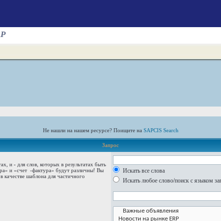
AP
Не нашли на нашем ресурсе? Поищите на
SAPCIS Search
Запрос
тах, и
-
для слов, которых в результатах быть
ура» и
«счет -фактура»
будут различны! Вы
Искать все слова
в качестве шаблона для частичного
Искать любое слово/поиск с языком за