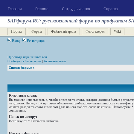
Главная
Резюме
Сотрудничество
Справка
SAPфорум.RU: русскоязычный форум по продуктам S
Портал
Форум
Файловый архив
Фотогалерея
Wiki
Вход
Регистрация
Просмотр нерешенных тем
Сообщения без ответов
|
Активные темы
Список форумов
Ключевые слова:
Вы можете использовать
+
, чтобы определить слова, которые должны быть в результа
не должно. Перед
-
и
+
при этом обязателен пробел; результаты запросов «счет-факт
можете разделить слова символом
|
для поиска любого слова из списка. Используйте
*
совпадения.
Поиск по автору:
Используйте * в качестве шаблона.
Искать в форумах: