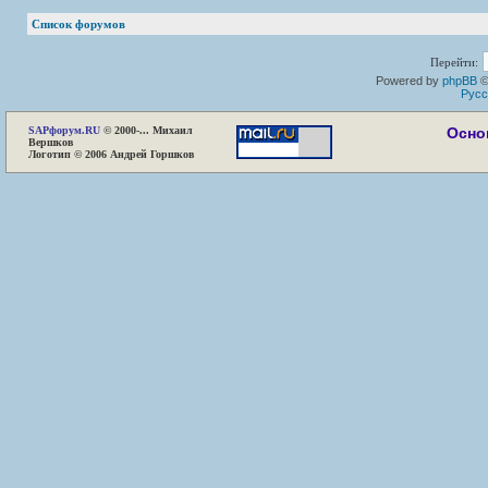
Список форумов
Перейти:
Powered by
phpBB
©
Русс
SAP
форум.RU
© 2000-... Михаил
Осно
Вершков
Логотип © 2006 Андрей Горшков