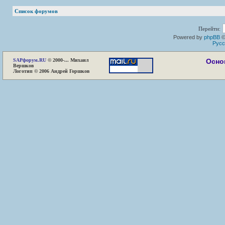
Список форумов
Перейти:
Powered by
phpBB
©
Русс
SAP
форум.RU
© 2000-... Михаил
Осно
Вершков
Логотип © 2006 Андрей Горшков