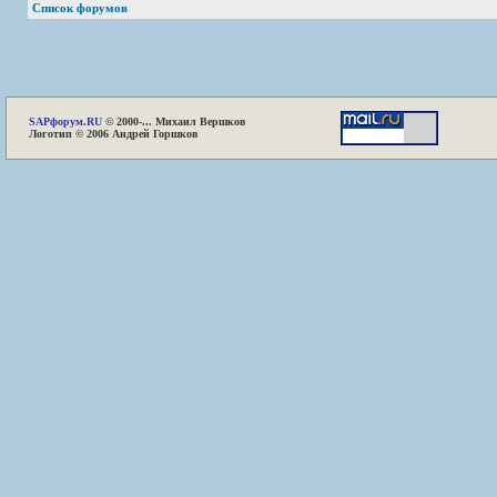
Список форумов
SAP
форум.RU
© 2000-... Михаил Вершков
Логотип © 2006 Андрей Горшков