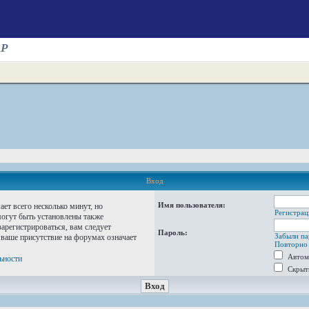
AP
Вход
Имя пользователя:
ет всего несколько минут, но
Регистрац
огут быть установлены также
арегистрироваться, вам следует
Пароль:
Забыли па
 ваше присутствие на форумах означает
Повторно 
Автом
ьности
Скрыт