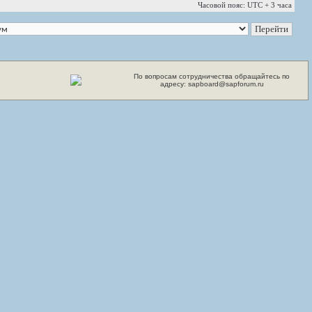
Часовой пояс: UTC + 3 часа
По вопросам сотрудничества обращайтесь по
адресу: sapboard@sapforum.ru