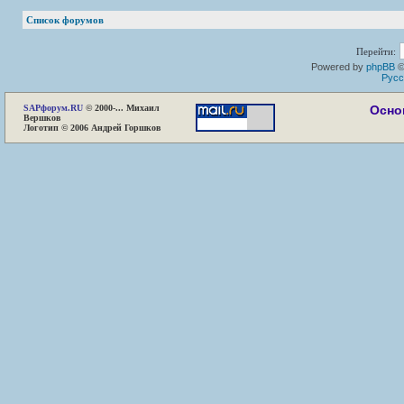
Список форумов
Перейти:
Powered by
phpBB
©
Русс
SAP
форум.RU
© 2000-... Михаил
Осно
Вершков
Логотип © 2006 Андрей Горшков