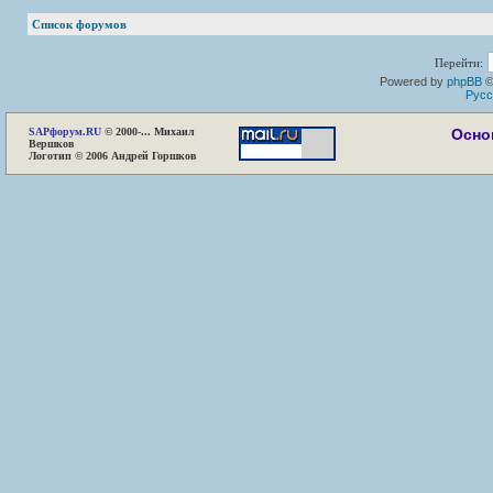
Список форумов
Перейти:
Powered by
phpBB
©
Русс
SAP
форум.RU
© 2000-... Михаил
Осно
Вершков
Логотип © 2006 Андрей Горшков