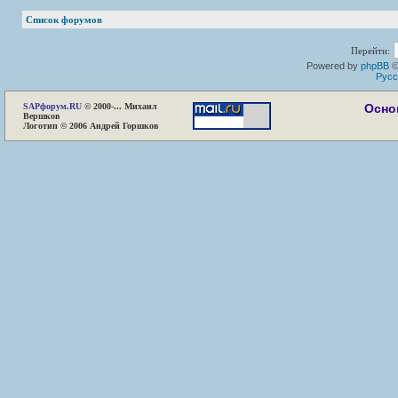
Список форумов
Перейти:
Powered by
phpBB
©
Русс
SAP
форум.RU
© 2000-... Михаил
Осно
Вершков
Логотип © 2006 Андрей Горшков