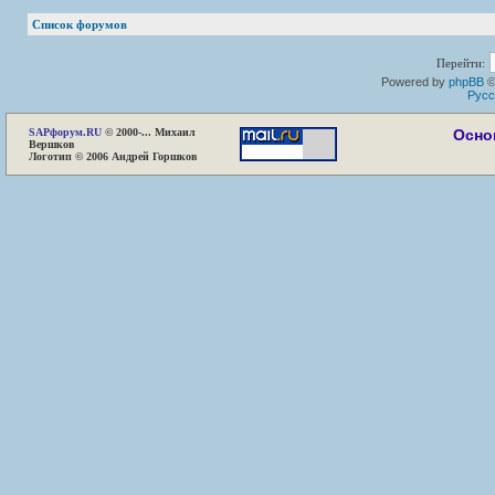
Список форумов
Перейти:
Powered by
phpBB
©
Русс
SAP
форум.RU
© 2000-... Михаил
Осно
Вершков
Логотип © 2006 Андрей Горшков