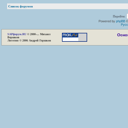
Список форумов
Перейти:
Powered by
phpBB
©
Русс
SAP
форум.RU
© 2000-... Михаил
Осно
Вершков
Логотип © 2006 Андрей Горшков