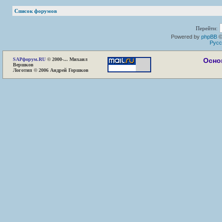
Список форумов
Перейти:
Powered by
phpBB
©
Русс
SAP
форум.RU
© 2000-... Михаил
Осно
Вершков
Логотип © 2006 Андрей Горшков