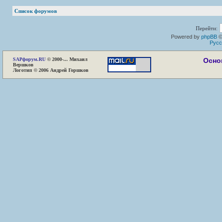
Список форумов
Перейти:
Powered by
phpBB
©
Русс
SAP
форум.RU
© 2000-... Михаил
Осно
Вершков
Логотип © 2006 Андрей Горшков