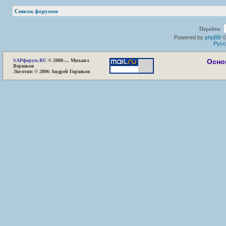
Список форумов
Перейти:
Powered by
phpBB
©
Русс
SAP
форум.RU
© 2000-... Михаил
Осно
Вершков
Логотип © 2006 Андрей Горшков