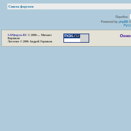
Список форумов
Перейти:
Powered by
phpBB
©
Русс
SAP
форум.RU
© 2000-... Михаил
Осно
Вершков
Логотип © 2006 Андрей Горшков