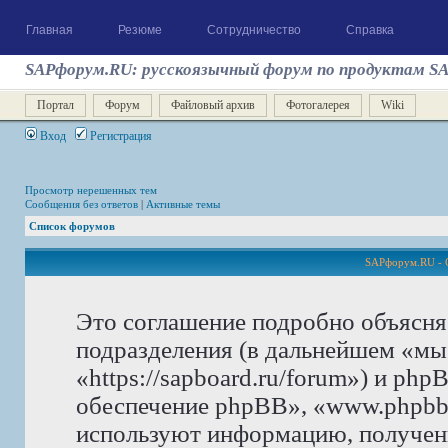
Главная
Резюме
Сотрудничество
Справка
SAPфорум.RU: русскоязычный форум по продуктам S
Портал
Форум
Файловый архив
Фотогалерея
Wiki
Вход
Регистрация
Просмотр нерешенных тем
Сообщения без ответов
|
Активные темы
Список форумов
SAPфорум.RU - 
Это соглашение подробно объясня
подразделения (в дальнейшем «м
«https://sapboard.ru/forum») и ph
обеспечение phpBB», «www.phpbb
используют информацию, получен