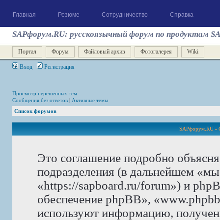
Главная
Резюме
Сотрудничество
Справка
SAPфорум.RU: русскоязычный форум по продуктам S
Портал
Форум
Файловый архив
Фотогалерея
Wiki
Вход
Регистрация
Просмотр нерешенных тем
Сообщения без ответов
|
Активные темы
Список форумов
SAPфорум.RU - 
Это соглашение подробно объясня
подразделения (в дальнейшем «м
«https://sapboard.ru/forum») и ph
обеспечение phpBB», «www.phpbb
используют информацию, получен