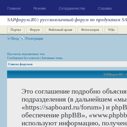
Главная
Резюме
Сотрудничество
Справка
SAPфорум.RU: русскоязычный форум по продуктам S
Портал
Форум
Файловый архив
Фотогалерея
Wiki
Вход
Регистрация
Просмотр нерешенных тем
Сообщения без ответов
|
Активные темы
Список форумов
SAPфорум.RU - 
Это соглашение подробно объясня
подразделения (в дальнейшем «м
«https://sapboard.ru/forum») и ph
обеспечение phpBB», «www.phpbb
используют информацию, получен