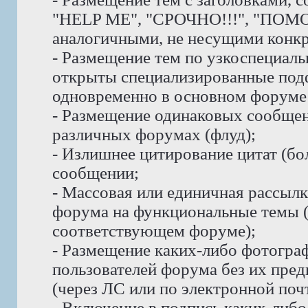
"HELP ME", "СРОЧНО!!!", "ПОМО
аналогичными, не несущими конк
- Размещение тем по узкоспециаль
открыты специализированные под
одновременно в основном форуме 
- Размещение одинаковых сообщени
различных форумах (флуд);
- Излишнее цитирование цитат (бо
сообщении;
- Массовая или единичная рассыл
форума на функциональные темы 
соответствующем форуме);
- Размещение каких-либо фотогра
пользователей форума без их пре
(через ЛС или по электронной почт
- Включение в подпись каких-либ