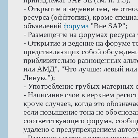
- Открытие и ведение тем, не отн
ресурса (оффтопик), кроме специ
объявлений
форума
"Вне SAP";
- Размещение на форумах ресурса
- Открытие и ведение на форуме те
представляющих собой обсуждени
приблизительно равноценных альте
или АМД", "Что лучше: левый или 
Линукс");
- Употребление грубых матерных с
- Написание слов в верхнем реги
кроме случаев, когда это обознач
если повышение тона не обоснован
соответствующего форума, сообще
удалено с предупреждением автору
- Размещение тем с заголовками, 