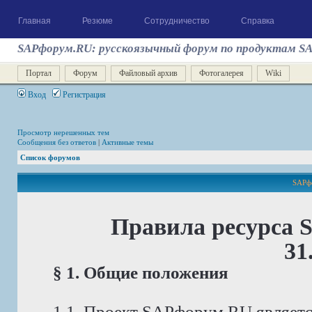
Главная
Резюме
Сотрудничество
Справка
SAPфорум.RU: русскоязычный форум по продуктам S
Портал
Форум
Файловый архив
Фотогалерея
Wiki
Вход
Регистрация
Просмотр нерешенных тем
Сообщения без ответов
|
Активные темы
Список форумов
SAPфо
Правила ресурса 
31
§ 1. Общие положения
1.1. Проект SAPфорум.RU являет