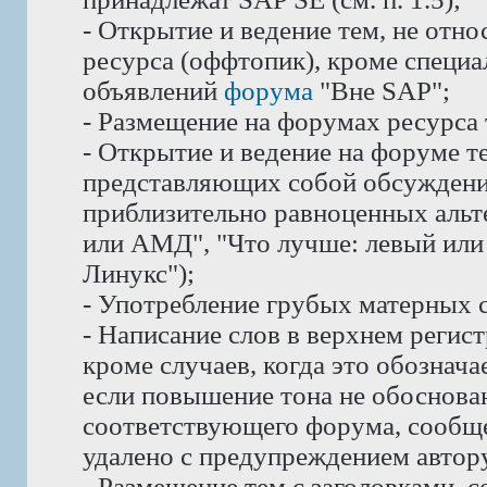
- Открытие и ведение тем, не отн
ресурса (оффтопик), кроме специ
объявлений
форума
"Вне SAP";
- Размещение на форумах ресурса
- Открытие и ведение на форуме те
представляющих собой обсуждени
приблизительно равноценных альте
или АМД", "Что лучше: левый или 
Линукс");
- Употребление грубых матерных с
- Написание слов в верхнем реги
кроме случаев, когда это обознач
если повышение тона не обоснован
соответствующего форума, сообще
удалено с предупреждением автору
- Размещение тем с заголовками, 