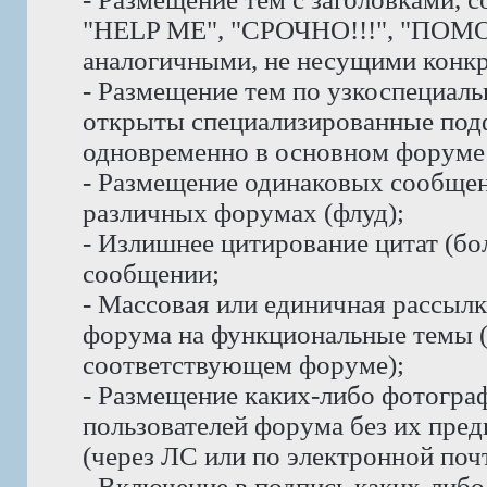
"HELP ME", "СРОЧНО!!!", "ПОМО
аналогичными, не несущими конк
- Размещение тем по узкоспециаль
открыты специализированные под
одновременно в основном форуме 
- Размещение одинаковых сообщени
различных форумах (флуд);
- Излишнее цитирование цитат (бо
сообщении;
- Массовая или единичная рассыл
форума на функциональные темы 
соответствующем форуме);
- Размещение каких-либо фотогра
пользователей форума без их пре
(через ЛС или по электронной почт
- Включение в подпись каких-либ