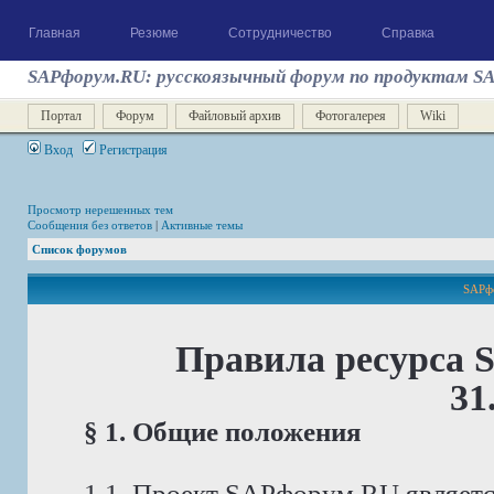
Главная
Резюме
Сотрудничество
Справка
SAPфорум.RU: русскоязычный форум по продуктам S
Портал
Форум
Файловый архив
Фотогалерея
Wiki
Вход
Регистрация
Просмотр нерешенных тем
Сообщения без ответов
|
Активные темы
Список форумов
SAPфо
Правила ресурса 
31
§ 1. Общие положения
1.1. Проект SAPфорум.RU являет