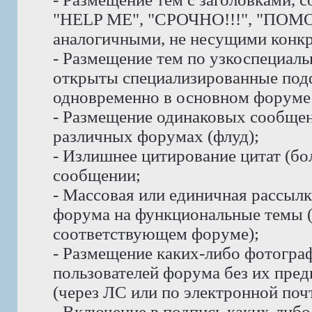
"HELP ME", "СРОЧНО!!!", "ПОМО
аналогичными, не несущими конк
- Размещение тем по узкоспециаль
открыты специализированные под
одновременно в основном форуме 
- Размещение одинаковых сообщени
различных форумах (флуд);
- Излишнее цитирование цитат (бо
сообщении;
- Массовая или единичная рассыл
форума на функциональные темы 
соответствующем форуме);
- Размещение каких-либо фотогра
пользователей форума без их пре
(через ЛС или по электронной почт
- Включение в подпись каких-либ