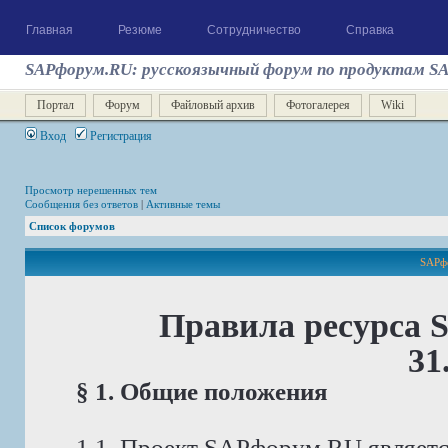
Главная
Резюме
Сотрудничество
Справка
SAPфорум.RU: русскоязычный форум по продуктам S
Портал
Форум
Файловый архив
Фотогалерея
Wiki
Вход
Регистрация
Просмотр нерешенных тем
Сообщения без ответов
|
Активные темы
Список форумов
SAPфо
Правила ресурса 
31
§ 1. Общие положения
1.1. Проект SAPфорум.RU являет