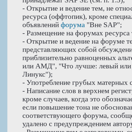
- Открытие и ведение тем, не отн
ресурса (оффтопик), кроме специ
объявлений
форума
"Вне SAP";
- Размещение на форумах ресурса
- Открытие и ведение на форуме те
представляющих собой обсуждени
приблизительно равноценных альте
или АМД", "Что лучше: левый или 
Линукс");
- Употребление грубых матерных с
- Написание слов в верхнем реги
кроме случаев, когда это обознач
если повышение тона не обоснован
соответствующего форума, сообще
удалено с предупреждением автору
- Размещение тем с заголовками, 