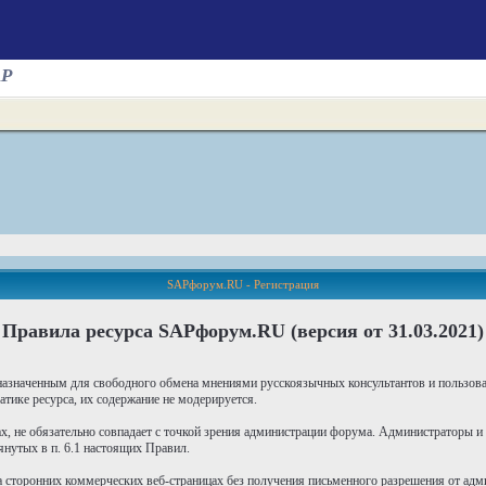
AP
SAPфорум.RU - Регистрация
Правила ресурса SAPфорум.RU (версия от 31.03.2021)
азначенным для свободного обмена мнениями русскоязычных консультантов и пользо
тике ресурса, их содержание не модерируется.
х, не обязательно совпадает с точкой зрения администрации форума. Администраторы и
нутых в п. 6.1 настоящих Правил.
 сторонних коммерческих веб-страницах без получения письменного разрешения от адм