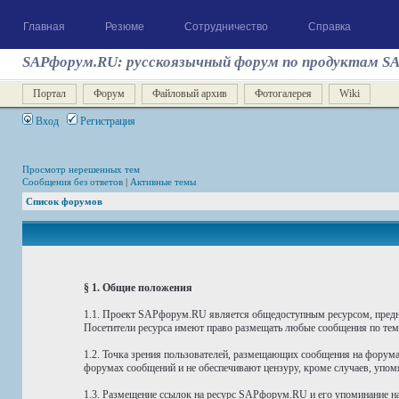
Главная
Резюме
Сотрудничество
Справка
SAPфорум.RU: русскоязычный форум по продуктам S
Портал
Форум
Файловый архив
Фотогалерея
Wiki
Вход
Регистрация
Просмотр нерешенных тем
Сообщения без ответов
|
Активные темы
Список форумов
§ 1. Общие положения
1.1. Проект SAPфорум.RU является общедоступным ресурсом, предн
Посетители ресурса имеют право размещать любые сообщения по тема
1.2. Точка зрения пользователей, размещающих сообщения на форума
форумах сообщений и не обеспечивают цензуру, кроме случаев, упомя
1.3. Размещение ссылок на ресурс SAPфорум.RU и его упоминание на