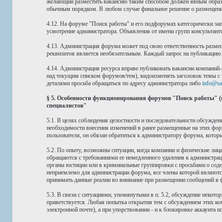
желающий разместить вакансию таким способом должен явным образом
обычным порядком. В любом случае финальное решение о размещении
4.12. На форуме "Поиск работы" и его подфорумах категорически зап
усмотрение администратора. Объявления от имени групп консультант
4.13. Администрация форума может под свою ответственность размещ
реквизитов является необязательным. Каждый запрос на публикацию 
4.14. Администрация ресурса вправе публиковать вакансии компаний-
над текущим списком форумов/тем), видоизменять заголовок темы с 
деталями просьба обращаться по адресу администратора либо
info@sa
§ 5. Особенности функционирования форумов "Поиск работы" (
специалистов"
5.1. В целях соблюдения целостности и последовательности обсужде
необходимости внесения изменений в ранее размещенные на этих фор
пользователя, он обязан обратиться к администратору форума, котор
5.2. По опыту, возможны ситуации, когда компании и физические лица
обращаются с требованиями ее немедленного удаления к администрац
органы юстиции или в криминальные группировки с просьбами о соде
неприемлемо для администрации форума, все члены которой являют
принимать данные реалии во внимание при размещении сообщений в 
5.3. В связи с ситуациями, упомянутыми в п. 5.2, обсуждение некото
приветствуется. Любая попытка открытия тем с обсуждением этих ко
электронной почте), а при упорствовании - и к блокировке аккаунта 