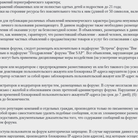
ражений порнографического характера;
ражений обнаженных или не полностью одетых детей и подростков до 21 года;
 на сторонние ресурсы без пояснительного текста к ним (длиной от 50 символов, включ
 для публикации различных объявлений некоммерческого характера (раздача ненужных
р для личного пользования размещающего. В данном подфоруме также необходимо размещ
ъявления об оказании услуг на безвозмездной основе. В объявлениях, размещаемых в да
то, как минимум, гарантирует, что разместивший объявление - живой человек, являющи
мещение частных объявлений о продаже/покупке товаров и услуг без согласования с ад
тников форума, следует размещать исключительно в подфоруме "Встречи" форума "Вне 
льно в подфоруме "Поздравления" форума "Вне SAP". Все объявления, нарушающие да
 могут быть применены дисциплинарные меры воздействия (на усмотрение модератора 
тором или модератором с предупреждением разместившему их или без такового (по усмо
я деактивация пользовательского аккаунта или блокировка IP-адреса нарушителя (срок
атор оставляет за собой право заблокировать пользовательский аккаунт или IP-адрес н
нистраторов и модераторов внутри тем, размещенных на форуме. В случае несогласия п
письмо с жалобой и обоснованием своих претензий администратору форума. Нарушение д
и временной блокировкой пользовательского аккаунта/IP-адреса (на срок до 7 дней); (б
а до бесконечности.
овую репутацию компаний и отдельных граждан, производится только по письменному з
бой право самостоятельно удалять подобные сообщения, если их злонамеренное размеще
доставить документальные доказательства того, что содержание сообщений на форуме н
ром форума.
оступа пользователя на форум категорически запрещено. В случае нарушения данного п
нном нарушении, производится блокировка IP-адреса (или адресов), под которым осущес