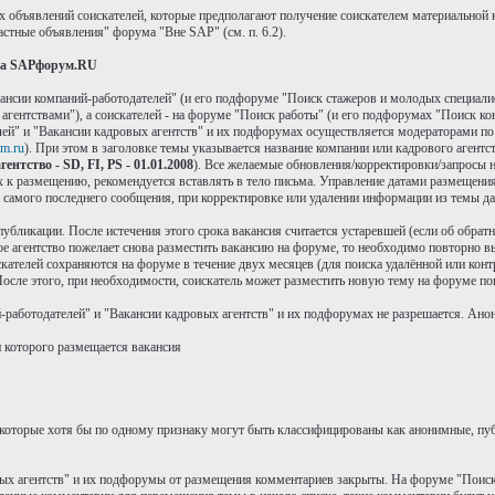
х объявлений соискателей, которые предполагают получение соискателем материальной 
стные объявления" форума "Вне SAP" (см. п. 6.2).
 на SAPфорум.RU
ансии компаний-работодателей" (и его подфоруме "Поиск стажеров и молодых специали
ентствами"), а соискателей - на форуме "Поиск работы" (и его подфорумах "Поиск кон
ей" и "Вакансии кадровых агентств" и их подфорумах осуществляется модераторами п
m.ru
). При этом в заголовке темы указывается название компании или кадрового агентс
ентство - SD, FI, PS - 01.01.2008
). Все желаемые обновления/корректировки/запросы н
ых к размещению, рекомендуется вставлять в тело письма. Управление датами размещен
я самого последнего сообщения, при корректировке или удалении информации из темы да
 публикации. После истечения этого срока вакансия считается устаревшей (если об обра
ое агентство пожелает снова разместить вакансию на форуме, то необходимо повторно вы
ателей сохраняются на форуме в течение двух месяцев (для поиска удалённой или контр
осле этого, при необходимости, соискатель может разместить новую тему на форуме по
работодателей" и "Вакансии кадровых агентств" и их подфорумах не разрешается. Анон
и которого размещается вакансия
которые хотя бы по одному признаку могут быть классифицированы как анонимные, пуб
вых агентств" и их подфорумы от размещения комментариев закрыты. На форуме "Поиск