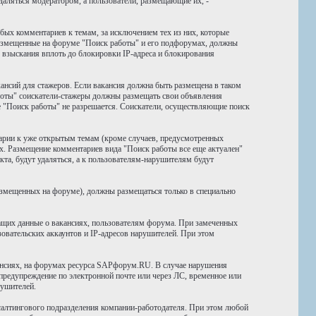
даляться модератором, а пользователи, размещающие их, -
бых комментариев к темам, за исключением тех из них, которые
размещенные на форуме "Поиск работы" и его подфорумах, должны
 взыскания вплоть до блокировки IP-адреса и блокирования
ансий для стажеров. Если вакансия должна быть размещена в таком
боты" соискатели-стажеры должны размещать свои объявления
е "Поиск работы" не разрешается. Соискатели, осуществляющие поиск
тарии к уже открытым темам (кроме случаев, предусмотренных
х. Размещение комментариев вида "Поиск работы все еще актуален"
та, будут удаляться, а к пользователям-нарушителям будут
размещенных на форуме), должны размещаться только в специально
ащих данные о вакансиях, пользователям форума. При замеченных
вательских аккаунтов и IP-адресов нарушителей. При этом
ансиях, на форумах ресурса SAPфорум.RU. В случае нарушения
предупреждение по электронной почте или через ЛС, временное или
рушителей.
салтингового подразделения компании-работодателя. При этом любой