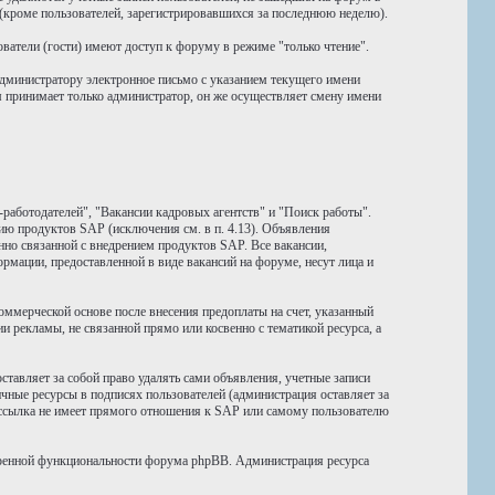
 (кроме пользователей, зарегистрировавшихся за последнюю неделю).
атели (гости) имеют доступ к форуму в режиме "только чтение".
администратору электронное письмо с указанием текущего имени
м принимает только администратор, он же осуществляет смену имени
работодателей", "Вакансии кадровых агентств" и "Поиск работы".
ю продуктов SAP (исключения см. в п. 4.13). Объявления
но связанной с внедрением продуктов SAP. Все вакансии,
рмации, предоставленной в виде вакансий на форуме, несут лица и
мерческой основе после внесения предоплаты на счет, указанный
 рекламы, не связанной прямо или косвенно с тематикой ресурса, а
авляет за собой право удалять сами объявления, учетные записи
чные ресурсы в подписях пользователей (администрация оставляет за
я ссылка не имеет прямого отношения к SAP или самому пользователю
иренной функциональности форума phpBB. Администрация ресурса