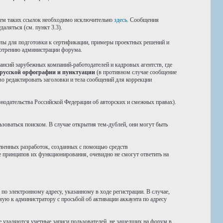
нием таких ссылок необходимо исключительно
здесь
. Сообщения
аляться (см. пункт 3.3).
иалы для подготовки к сертификации, примеры проектных решений и
смотрению администрации форума.
ансий зарубежных компаний-работодателей и кадровых агентств, где
 русской орфографии и пунктуации
(в противном случае сообщение
во редактировать заголовки и тела сообщений для коррекции
конодательства Российской Федерации об авторских и смежных правах).
ьзоваться поиском. В случае открытия тем-дублей, они могут быть
твенных разработок, созданных с помощью средств
 принципов их функционирования, очевидно не смогут ответить на
о электронному адресу, указанному в ходе регистрации. В случае,
мую к администратору с просьбой об активации аккаунта по адресу
е удаляются учетные записи пользователей, не зашедших на форум в