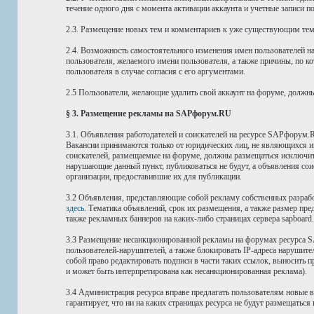
течение одного дня с момента активации аккаунта и учетные записи 
2.3. Размещение новых тем и комментариев к уже существующим тема
2.4. Возможность самостоятельного изменения имен пользователей н
пользователя, желаемого имени пользователя, а также причины, по к
пользователя в случае согласия с его аргументами.
2.5 Пользователи, желающие удалить свой аккаунт на форуме, должн
§ 3. Размещение рекламы на SAPфорум.RU
3.1. Объявления работодателей и соискателей на ресурсе SAPфорум.
Вакансии принимаются только от юридических лиц, не являющихся и
соискателей, размещаемые на форуме, должны размещаться исключите
нарушающие данный пункт, публиковаться не будут, а объявления сои
организации, предоставившие их для публикации.
3.2 Объявления, представляющие собой рекламу собственных разрабо
здесь
. Тематика объявлений, срок их размещения, а также размер пр
также рекламных баннеров на каких-либо страницах сервера sapboard.
3.3 Размещение несанкционированной рекламы на форумах ресурса SA
пользователей-нарушителей, а также блокировать IP-адреса нарушите
собой право редактировать подписи в части таких ссылок, выносить 
и может быть интерпретирована как несанкционированная реклама).
3.4 Администрация ресурса вправе предлагать пользователям новые
гарантирует, что ни на каких страницах ресурса не будут размещатьс