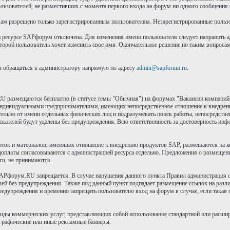
пользователей, не разместивших с момента первого входа на форум ни одного сообщения
м разрешено только зарегистрированным пользователям. Незарегистрированные пользов
а ресурсе SAPфорум отключена. Для изменения имени пользователя следует направить 
оторой пользователь хочет изменить свое имя. Окончательное решение по таким вопроса
ы обращаться к администратору напрямую по адресу
admin@sapforum.ru
.
RU размещаются бесплатно (в статусе темы "Обычная") на форумах "Вакансии компаний-
ндивидуальными предпринимателями, имеющих непосредственное отношение к внедрени
льно от имени отдельных физических лиц и подразумевать поиск работы, непосредствен
скателей будут удалены без предупреждения. Всю ответственность за достоверность инфо
ток и материалов, имеющих отношение к внедрению продуктов SAP, размещаются на ком
едоплаты согласовываются с администрацией ресурса отдельно. Предложения о размещении
ru, не принимаются.
Pфорум.RU запрещается. В случае нарушения данного пункта Правил администрация ост
лей без предупреждения. Также под данный пункт подпадает размещение ссылок на разли
предупреждения и временно запрещать пользователю вход на форум в случае, если така
 виды коммерческих услуг, представляющих собой использование стандартной или расш
я графические или иные рекламные баннеры.