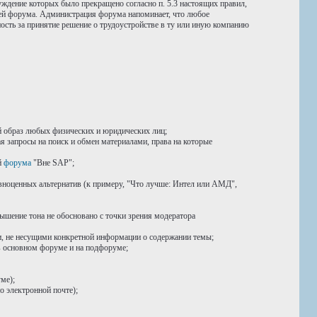
уждение которых было прекращено согласно п. 5.3 настоящих правил,
ией форума. Администрация форума напоминает, что любое
ость за принятие решение о трудоустройстве в ту или иную компанию
 образ любых физических и юридических лиц;
я запросы на поиск и обмен материалами, права на которые
й
форума
"Вне SAP";
авноценных альтернатив (к примеру, "Что лучше: Интел или АМД",
ышение тона не обосновано с точки зрения модератора
 не несущими конкретной информации о содержании темы;
в основном форуме и на подфоруме;
ме);
о электронной почте);