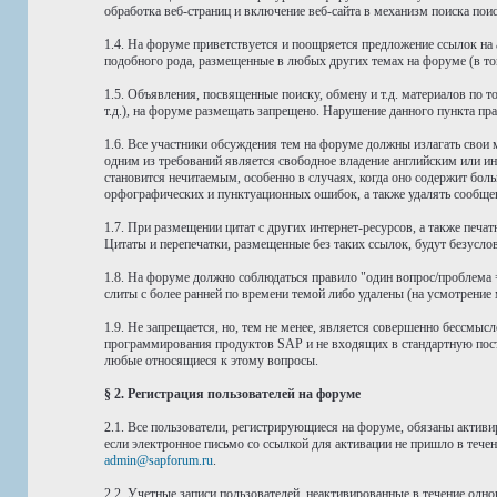
обработка веб-страниц и включение веб-сайта в механизм поиска по
1.4. На форуме приветствуется и поощряется предложение ссылок н
подобного рода, размещенные в любых других темах на форуме (в том 
1.5. Объявления, посвященные поиску, обмену и т.д. материалов по
т.д.), на форуме размещать запрещено. Нарушение данного пункта п
1.6. Все участники обсуждения тем на форуме должны излагать свои
одним из требований является свободное владение английским или
становится нечитаемым, особенно в случаях, когда оно содержит бол
орфографических и пунктуационных ошибок, а также удалять сообщен
1.7. При размещении цитат с других интернет-ресурсов, а также печа
Цитаты и перепечатки, размещенные без таких ссылок, будут безусло
1.8. На форуме должно соблюдаться правило "один вопрос/проблема =
слиты с более ранней по времени темой либо удалены (на усмотрение 
1.9. Не запрещается, но, тем не менее, является совершенно бессм
программирования продуктов SAP и не входящих в стандартную поста
любые относящиеся к этому вопросы.
§ 2. Регистрация пользователей на форуме
2.1. Все пользователи, регистрирующиеся на форуме, обязаны активи
если электронное письмо со ссылкой для активации не пришло в течен
admin@sapforum.ru
.
2.2. Учетные записи пользователей, неактивированные в течение одн