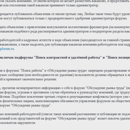
 указать компанию, от имени которой он желает разместить вакансию, и предоставить 
 или отклонении такой вакансии принимает только администратор.
рещается публиковать объявления от имени третьих лиц. Любые такие темы будут удалят
ов могут публиковаться только с предварительного одобрения администратора форума.
ать объявления о привлечении консультантов коллективами фрилансеров (на коммерческ
вакансии подобного рода рассматривается администратором и модератором раздела вак
работодателей и кадровых агентств в виде объявления (находящегося на главной стран
вакансиями, а также выделять для публикации вакансии компании-работодателя или кадр
pforum.ru
.
включая подфорумы "Поиск контрактной и удалённой работы" и "Поиск позиций
ния в форумах "Поиск работы" и «Обсуждение рынка труда» запрещено редактирование 
умах сообщения (или необходимости их удаления) пользователи должны обращаться к м
ый и принимает окончательное решение.
, прочитав нелицеприятную информацию о себе в форуме "Обсуждение рынка труда" (вне 
ии форума, угрожая в противном случае обратиться к руководству компаний, где трудо
йствии. Подобное вовлечение третьих сторон в репутационные конфликты (которое уже 
ся физическими лицами, выполняющими обязанности управления форумом на обществен
форуме "Обсуждение рынка труда".
рых компаний-работодателей (список таких компаний разглашению и публикации не подле
мпаний и их представителей на форуме "Обсуждение рынка труда" может повлечь удален
пользователя-нарушителя.