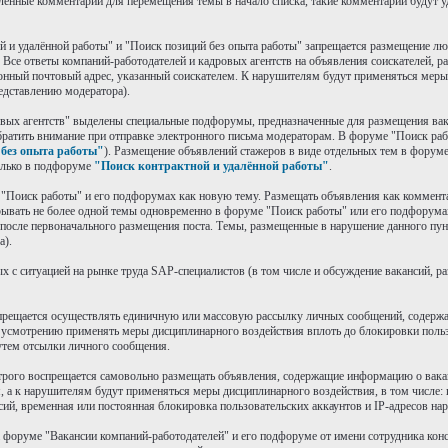
ленные комментарии для перемещения темы в начало списка, такие комментарии будут у
й и удалённой работы" и "Поиск позиций без опыта работы" запрещается размещение лю
Все ответы компаний-работодателей и кадровых агентств на объявления соискателей, 
онный почтовый адрес, указанный соискателем. К нарушителям будут применяться меры
едставлению модератора).
овых агентств" выделены специальные подфорумы, предназначенные для размещения вак
братить внимание при отправке электронного письма модераторам. В форуме "Поиск ра
без опыта работы"
). Размещение объявлений стажеров в виде отдельных тем в форум
олько в подфоруме
"Поиск контрактной и удалённой работы"
.
е "Поиск работы" и его подфорумах как новую тему. Размещать объявления как коммен
рывать не более одной темы одновременно в форуме "Поиск работы" или его подфорума
 после первоначального размещения поста. Темы, размещенные в нарушение данного пунк
а).
х с ситуацией на рынке труда SAP-специалистов (в том числе и обсуждение вакансий, 
запрещается осуществлять единичную или массовую рассылку личных сообщений, содерж
усмотрению применять меры дисциплинарного воздействия вплоть до блокировки пользо
утем отсылки личного сообщения.
 строго воспрещается самовольно размещать объявления, содержащие информацию о вак
 а к нарушителям будут применяться меры дисциплинарного воздействия, в том числе: 
сий, временная или постоянная блокировка пользовательских аккаунтов и IP-адресов на
а форуме "Вакансии компаний-работодателей" и его подфоруме от имени сотрудника кон