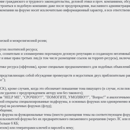
ие гражданского и трудового законодательства, деловой этики и проч. компаниями, обс
устроиться в подобную компанию даже после предупреждения, высланного администрац
 компании на форуме носит исключительно информационный характер, и вся ответственн
ческой и межрелигиозной розни;
гих посетителей ресурса;
 сознательно и злонамеренно порочащую деловую репутацию и создающую негативный
 иные права третьих лиц (в том числе размещение ссылок на торрент-ресурсы), включа
атике ресурса (оффтопик), кроме специально предназначенного для подобных объявлени
), представляющих собой обсуждение преимуществ и недостатков двух приблизительно р
с");
K), кроме случаев, когда это обозначает повышение тона пишущего (в случае, если пов
и удалено с предупреждением автору или без такового);
тания "HELP ME", "СРОЧНО!!!", "ПОМОГИТЕ, УМОЛЯЮ!!!", "Вопрос!" и аналогичными,
торой открыты специализированные подфорумы, в основных форумах или одновременно 
ера) на различных форумах (флуд);
общении;
ям форума на функциональные темы (вместо размещения темы на соответствующем фору
ользователей форума без их предварительного письменного разрешения (через ЛС или п
больше 6 КБ;
езом) или генераторами ключей и паролей к нему;