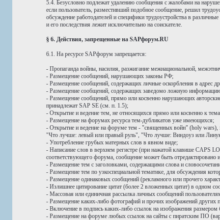
5.4. Безусловно подлежат удалению сообщения с жалобами на нарушен
если пользователь, разместивший подобное сообщение, решил трудо
обсуждение работодателей и специфики трудоустройства в различные
и его последствия лежит исключительно на соискателе.
§ 6. Действия, запрещенные на SAPфорум.RU
6.1. На ресурсе SAPфорум запрещается:
- Пропаганда войны, насилия, разжигание межнациональной, межэтни
- Размещение сообщений, нарушающих законы РФ;
- Размещение сообщений, содержащих личные оскорбления в адрес дру
- Размещение сообщений, содержащих заведомо ложную информацию,
- Размещение сообщений, прямо или косвенно нарушающих авторские и
принадлежат SAP SE (см. п. 1.5);
- Открытие и ведение тем, не относящихся прямо или косвенно к тем
- Размещение на форумах ресурса тем-дубликатов уже имеющихся;
- Открытие и ведение на форуме тем - "священных войн" (holy wars
"Что лучше: левый или правый руль", "Что лучше: Виндоуз или Линук
- Употребление грубых матерных слов в явном виде;
- Написание слов в верхнем регистре (при нажатой клавише CAPS LOC
соответствующего форума, сообщение может быть отредактировано ил
- Размещение тем с заголовками, содержащими слова и словосоче
- Размещение тем по узкоспециальной тематике, для обсуждения ко
- Размещение одинаковых сообщений (рекламного или прочего характ
- Излишнее цитирование цитат (более 2 вложенных цитат) в одном со
- Массовая или единичная рассылка личных сообщений пользовател
- Размещение каких-либо фотографий и прочих изображений других п
- Включение в подпись каких-либо ссылок на изображения размером 
- Размещение на форуме любых ссылок на сайты с пиратским ПО (вар