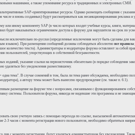
исковыми машинами, а также упоминание ресурса в традиционных и электронных СМИ.
а альтернативные SAP-ориентированные ресурсы. Однако размещать сообщения с указа
числе и вновь созданных) будут рассматриваться как несанкционированная реклама и уд
 тому или иному компоненту SAP (в число которых входят учебные курсы, книги, матер
равил будет наказываться ограничением доступа к форуму для нарушителя на срок по у
 мысли исключительно по-русски (определенные исключения могут быть сделаны для вак
 иным языком). При размещении сообщений должны соблюдаться абсолютно
все правила
ьшое количество текста). Администраторы и модераторы форума оставляют за собой пра
ия пользователей, упорствующих в собственной безграмотности.
тных изданий, указание ссылки на первоисточник обязательно (в порядке соблюдения за
вно удаляться без уведомления разместившему.
 одна тема". В случае сомнений в том, была ли тема ранее обсуждаема, необходимо пол
модератора), а автору темы может быть вынесено предупреждение (см. также п. 6.1).
ысленным размещение на форуме тем с вопросами, связанными с функционированием собс
вку системы. Пользователи форума, никогда не видевшие эти программы и не знающие
ровать свою учетную запись с помощью перехода по ссылке, высылаемой автоматически п
ие 2-3 часов с момента регистрации нового пользователя, необходимо обратиться напря
ого дня с момента регистрации, будут удаляться администратором без уведомления. Такж