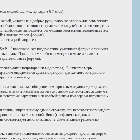
ая служебные, т.е., примерно 6-7 слов).
 вещей, животных в добрые руки, поиск желающих для совместного
ать объявления, касающиеся предоставления учебных и репетиторских
нном подфоруме, запрещается размещение контактной информации; все
йся пользователем форума).
министрацией запрещено.
SAP". Аналогично, все поздравления участников форума с личными
нный пункт Правил могут либо перемещаться модераторами в
и администрации форума).
трению администратора или модератора). В качестве меры
 при этом определяется администратором для каждого конкретного
арушителя навсегда.
ользователя с каким-либо решением, принятым администратором или
анного пункта наказывается на усмотрение администратора форума:
) за повторное нарушение или особый цинизм при первом нарушении -
аявлению, направленному администратору, при невозможности уладить
ние не вызывает сомнений. Лицо (как физическое, так и
е соответствует действительности. Окончательное решение по
ункта данному пользователю навсегда запрещается доступ на форум
твлялся вход на форум данного пользователя во всех случаях.