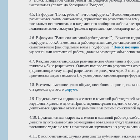
и "Поиск позиций без опыта работы" запрещается размещать бессмыс
наказываться (вплоть до блокировки IP-адреса).
4.5. На форуме "Поиск работы" и его подфорумах "Поиск контрактно
размещаются самим соискателем, первоначально разместившим тему. 
посылаться исключительно в виде личного сообщения либо на электр
пользовательского аккаунта (решение принимает администратор по пр
4.6. В форумах "Вакансии компаний-работодателей", "Вакансии кадр
подфоруме, то КА и компаниям-работодателям следует специально о
самостоятельно (как отдельные темы в подфоруме:
"Поиск позиций 
удаленной или контрактной работы, должны размещать объявления т
4.7. Каждый соискатель должен размещать свое объявление в форум
пунктом 4.6) не разрешается. Одному пользователю разрешается отк
(поднимающих тему вверх) разрешается не ранее, чем через 2 месяца
применяться меры взыскания (по усмотрению администратора форум
4.8. Все темы, имеющие целью обсуждение общих вопросов, связанны
отведенном для этого
форуме
.
4.9. Представителям кадровых агентств и компаний-работодателей 
нарушениях данного пункта Правил администрация вправе по своему 
допускаются адресные ответы на размещенные резюме соискателей п
4.10. Представителям кадровых агентств и компаний-работодателей
данного пункта самовольно размещенные объявления будут удаляться,
постоянное удаление темы с вакансиями нарушителя из раздела вакан
4.11. В исключительных случаях допускается публикация вакансий н