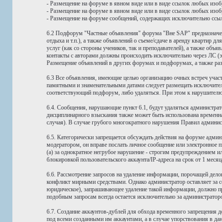
- Размещение на форуме в явном виде или в виде ссылок любых изоб
- Размещение на форуме в явном виде или в виде ссылок любых изоб
- Размещение на форуме сообщений, содержащих исключительно ссылки
6.2 Подфорум "Частные объявления" форума "Вне SAP" предназначен
отдыха и т.п.), а также объявлений о съеме/сдаче в аренду кварти
услуг (как со стороны учеников, так и преподавателей), а также об
контакты с авторами должны происходить исключительно через ЛС (э
Размещение объявлений в других форумах и подфорумах, а также раз
6.3 Все объявления, имеющие целью организацию очных встреч учас
памятными и знаменательными датами следует размещать исключите
соответствующий подфорум, либо удаляться. При этом к нарушителю
6.4. Сообщения, нарушающие пункт 6.1, будут удаляться администра
дисциплинарного взыскания также может быть использована временна
случая). В случае грубого многократного нарушения Правил администр
6.5. Категорически запрещается обсуждать действия на форуме адми
модератором, он вправе послать личное сообщение или электронное 
(а) за однократное негрубое нарушение - строгим предупреждением ил
блокировкой пользовательского аккаунта/IP-адреса на срок от 1 месяц
6.6. Рассмотрение запросов на удаление информации, порочащей дел
конфликт мирными средствами. Однако администратор оставляет за со
юридическое), запрашивающее удаление такой информации, должно пре
подобным запросам всегда остается исключительно за администрато
6.7. Создание аккаунтов-дублей для обхода временного запрещения д
под всеми созданными им аккаунтами, а в случае упорствования в да