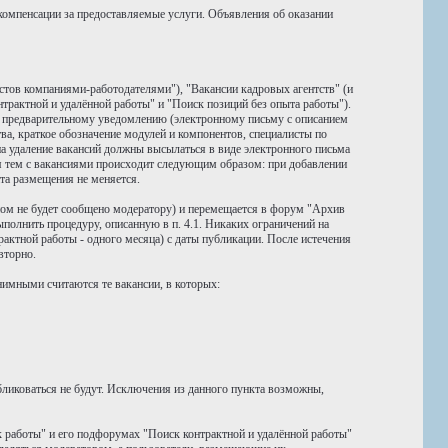
компенсации за предоставляемые услуги. Объявления об оказании
стов компаниями-работодателями"), "Вакансии кадровых агентств" (и
трактной и удалённой работы" и "Поиск позиций без опыта работы").
о предварительному уведомлению (электронному письму с описанием
тва, краткое обозначение модулей и компонентов, специалисты по
а удаление вакансий должны высылаться в виде электронного письма
ия тем с вакансиями происходит следующим образом: при добавлении
та размещения не меняется.
тном не будет сообщено модератору) и перемещается в форум "Архив
полнить процедуру, описанную в п. 4.1. Никаких ограничений на
актной работы - одного месяца) с даты публикации. После истечения
вторно.
имными считаются те вакансии, в которых:
ликоваться не будут. Исключения из данного пункта возможны,
 работы" и его подфорумах "Поиск контрактной и удалённой работы"