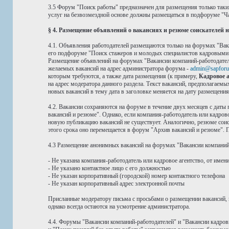
3.5 Форум "Поиск работы" предназначен для размещения только таки
услуг на безвозмездной основе должны размещаться в подфоруме "Ча
§ 4. Размещение объявлений о вакансиях и резюме соискателей
4.1. Объявления работодателей размещаются только на форумах "Вак
его подфоруме "Поиск стажеров и молодых специалистов кадровыми аг
Размещение объявлений на форумах "Вакансии компаний-работодател
желаемых вакансий на адрес администратора форума -
admin@sapforu
которым требуются, а также дата размещения (к примеру,
Кадровое аг
на адрес модератора данного раздела. Текст вакансий, предполагаем
новых вакансий в тему дата в заголовке меняется на дату размещени
4.2. Вакансии сохраняются на форуме в течение двух месяцев с даты
вакансий и резюме". Однако, если компания-работодатель или кадров
новую публикацию вакансий не существует. Аналогично, резюме соиск
этого срока оно перемещается в форум "Архив вакансий и резюме". П
4.3 Размещение анонимных вакансий на форумах "Вакансии компаний-
- Не указана компания-работодатель или кадровое агентство, от имен
- Не указано контактное лицо с его должностью
- Не указан корпоративный (городской) номер контактного телефона
- Не указан корпоративный адрес электронной почты
Присланные модератору письма с просьбами о размещении вакансий, 
однако всегда остаются на усмотрение администратора.
4.4. Форумы "Вакансии компаний-работодателей" и "Вакансии кадро