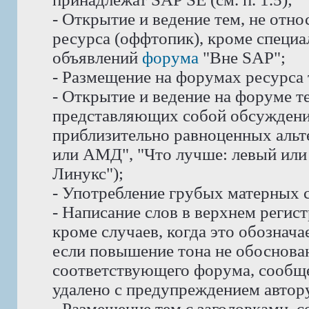
- Открытие и ведение тем, не отн
ресурса (оффтопик), кроме специ
объявлений
форума
"Вне SAP";
- Размещение на форумах ресурса
- Открытие и ведение на форуме те
представляющих собой обсуждени
приблизительно равноценных альте
или АМД", "Что лучше: левый или 
Линукс");
- Употребление грубых матерных с
- Написание слов в верхнем реги
кроме случаев, когда это обознач
если повышение тона не обоснован
соответствующего форума, сообще
удалено с предупреждением автору
- Размещение тем с заголовками, 