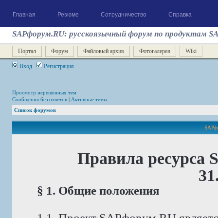
Главная
Резюме
Сотрудничество
Справка
SAPфорум.RU: русскоязычный форум по продуктам S
Портал
Форум
Файловый архив
Фотогалерея
Wiki
Вход
Регистрация
Просмотр нерешенных тем
Сообщения без ответов
|
Активные темы
Список форумов
SAPфо
Правила ресурса 
31
§ 1. Общие положения
1.1. Проект SAPфорум.RU являет