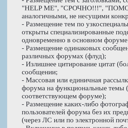
"HELP ME", "СРОЧНО!!!", "ПОМО
аналогичными, не несущими конк
- Размещение тем по узкоспециаль
открыты специализированные под
одновременно в основном форуме 
- Размещение одинаковых сообщени
различных форумах (флуд);
- Излишнее цитирование цитат (бо
сообщении;
- Массовая или единичная рассыл
форума на функциональные темы 
соответствующем форуме);
- Размещение каких-либо фотогра
пользователей форума без их пре
(через ЛС или по электронной почт
- Включение в подпись каких-либ