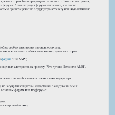
уждение которых было прекращено согласно п. 5.3 настоящих правил,
ией форума. Администрация форума напоминает, что любое
ость за принятие решение о трудоустройстве в ту или иную компанию
 образ любых физических и юридических лиц;
я запросы на поиск и обмен материалами, права на которые
й
форума
"Вне SAP";
авноценных альтернатив (к примеру, "Что лучше: Интел или АМД",
ышение тона не обосновано с точки зрения модератора
 не несущими конкретной информации о содержании темы;
в основном форуме и на подфоруме;
ме);
о электронной почте);