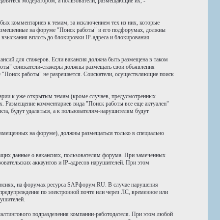
даляться модератором, а пользователи, размещающие их, -
бых комментариев к темам, за исключением тех из них, которые
размещенные на форуме "Поиск работы" и его подфорумах, должны
 взыскания вплоть до блокировки IP-адреса и блокирования
ансий для стажеров. Если вакансия должна быть размещена в таком
боты" соискатели-стажеры должны размещать свои объявления
е "Поиск работы" не разрешается. Соискатели, осуществляющие поиск
тарии к уже открытым темам (кроме случаев, предусмотренных
х. Размещение комментариев вида "Поиск работы все еще актуален"
та, будут удаляться, а к пользователям-нарушителям будут
размещенных на форуме), должны размещаться только в специально
ащих данные о вакансиях, пользователям форума. При замеченных
вательских аккаунтов и IP-адресов нарушителей. При этом
ансиях, на форумах ресурса SAPфорум.RU. В случае нарушения
предупреждение по электронной почте или через ЛС, временное или
рушителей.
салтингового подразделения компании-работодателя. При этом любой