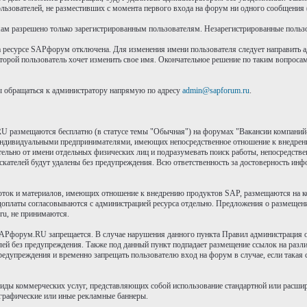
пользователей, не разместивших с момента первого входа на форум ни одного сообщения
м разрешено только зарегистрированным пользователям. Незарегистрированные пользов
а ресурсе SAPфорум отключена. Для изменения имени пользователя следует направить 
оторой пользователь хочет изменить свое имя. Окончательное решение по таким вопроса
ы обращаться к администратору напрямую по адресу
admin@sapforum.ru
.
RU размещаются бесплатно (в статусе темы "Обычная") на форумах "Вакансии компаний-
ндивидуальными предпринимателями, имеющих непосредственное отношение к внедрени
льно от имени отдельных физических лиц и подразумевать поиск работы, непосредствен
скателей будут удалены без предупреждения. Всю ответственность за достоверность инфо
ток и материалов, имеющих отношение к внедрению продуктов SAP, размещаются на ком
едоплаты согласовываются с администрацией ресурса отдельно. Предложения о размещении
ru, не принимаются.
Pфорум.RU запрещается. В случае нарушения данного пункта Правил администрация ост
лей без предупреждения. Также под данный пункт подпадает размещение ссылок на разли
предупреждения и временно запрещать пользователю вход на форум в случае, если така
 виды коммерческих услуг, представляющих собой использование стандартной или расш
я графические или иные рекламные баннеры.