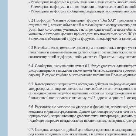
- Размещение на форуме в явном виде или в виде ссылок любых изоб
- Размещение на форуме в явном виде или в виде ссылок любых изоб
- Размещение на форуме сообщений, содержащих исключительно ссылки
6.2 Подфорум "Частные объявления" форума "Вне SAP" предназначен
отдыха и т.п.), а также объявлений о съеме/сдаче в аренду кварти
услуг (как со стороны учеников, так и преподавателей), а также об
контакты с авторами должны происходить исключительно через ЛС (э
Размещение объявлений в других форумах и подфорумах, а также раз
6.3 Все объявления, имеющие целью организацию очных встреч учас
памятными и знаменательными датами следует размещать исключите
соответствующий подфорум, либо удаляться. При этом к нарушителю
6.4. Сообщения, нарушающие пункт 6.1, будут удаляться администра
дисциплинарного взыскания также может быть использована временна
случая). В случае грубого многократного нарушения Правил администр
6.5. Категорически запрещается обсуждать действия на форуме адми
модератором, он вправе послать личное сообщение или электронное 
(а) за однократное негрубое нарушение - строгим предупреждением ил
блокировкой пользовательского аккаунта/IP-адреса на срок от 1 месяц
6.6. Рассмотрение запросов на удаление информации, порочащей дел
конфликт мирными средствами. Однако администратор оставляет за со
юридическое), запрашивающее удаление такой информации, должно пре
подобным запросам всегда остается исключительно за администрато
6.7. Создание аккаунтов-дублей для обхода временного запрещения д
под всеми созданными им аккаунтами, а в случае упорствования в да