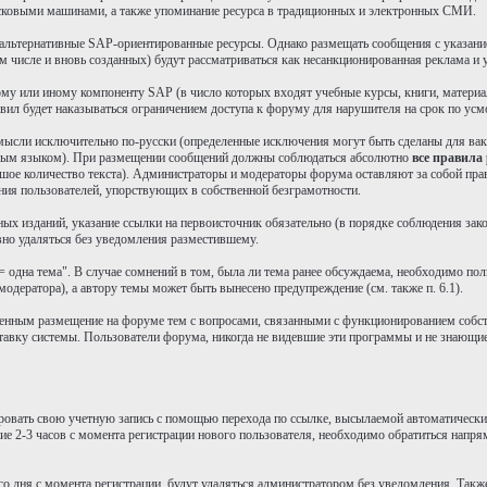
исковыми машинами, а также упоминание ресурса в традиционных и электронных СМИ.
а альтернативные SAP-ориентированные ресурсы. Однако размещать сообщения с указа
числе и вновь созданных) будут рассматриваться как несанкционированная реклама и уд
 тому или иному компоненту SAP (в число которых входят учебные курсы, книги, матер
равил будет наказываться ограничением доступа к форуму для нарушителя на срок по у
 мысли исключительно по-русски (определенные исключения могут быть сделаны для вак
 иным языком). При размещении сообщений должны соблюдаться абсолютно
все правила
ьшое количество текста). Администраторы и модераторы форума оставляют за собой пра
ия пользователей, упорствующих в собственной безграмотности.
тных изданий, указание ссылки на первоисточник обязательно (в порядке соблюдения за
вно удаляться без уведомления разместившему.
 одна тема". В случае сомнений в том, была ли тема ранее обсуждаема, необходимо пол
модератора), а автору темы может быть вынесено предупреждение (см. также п. 6.1).
ысленным размещение на форуме тем с вопросами, связанными с функционированием собс
вку системы. Пользователи форума, никогда не видевшие эти программы и не знающие
ровать свою учетную запись с помощью перехода по ссылке, высылаемой автоматически п
ие 2-3 часов с момента регистрации нового пользователя, необходимо обратиться напря
ого дня с момента регистрации, будут удаляться администратором без уведомления. Такж