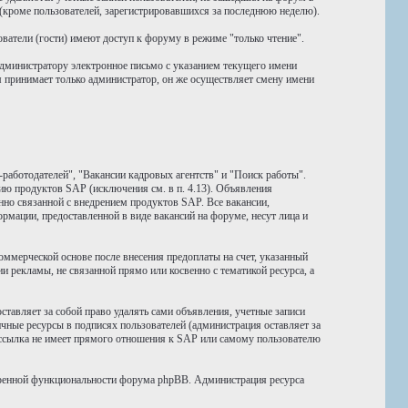
 (кроме пользователей, зарегистрировавшихся за последнюю неделю).
атели (гости) имеют доступ к форуму в режиме "только чтение".
администратору электронное письмо с указанием текущего имени
м принимает только администратор, он же осуществляет смену имени
работодателей", "Вакансии кадровых агентств" и "Поиск работы".
ю продуктов SAP (исключения см. в п. 4.13). Объявления
но связанной с внедрением продуктов SAP. Все вакансии,
рмации, предоставленной в виде вакансий на форуме, несут лица и
мерческой основе после внесения предоплаты на счет, указанный
 рекламы, не связанной прямо или косвенно с тематикой ресурса, а
авляет за собой право удалять сами объявления, учетные записи
чные ресурсы в подписях пользователей (администрация оставляет за
я ссылка не имеет прямого отношения к SAP или самому пользователю
иренной функциональности форума phpBB. Администрация ресурса