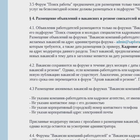
3.5 Форум "Поиск работы" предназначен для размещения только таки
услуг на безвозмездной основе должны размещаться в подфоруме "Ча
§ 4. Размещение объявлений о вакансиях и резюме соискателей
4.1. Объявления работодателей размещаются только на форумах "Вак
его подфоруме "Поиск стажеров и молодых специалистов кадровыми аг
Размещение объявлений на форумах "Вакансии компаний-работодател
желаемых вакансий на адрес администратора форума -
admin@sapforu
которым требуются, а также дата размещения (к примеру,
Кадровое аг
на адрес модератора данного раздела. Текст вакансий, предполагаем
новых вакансий в тему дата в заголовке меняется на дату размещени
4.2. Вакансии сохраняются на форуме в течение двух месяцев с даты
вакансий и резюме". Однако, если компания-работодатель или кадров
новую публикацию вакансий не существует. Аналогично, резюме соиск
этого срока оно перемещается в форум "Архив вакансий и резюме". П
4.3 Размещение анонимных вакансий на форумах "Вакансии компаний-
- Не указана компания-работодатель или кадровое агентство, от имен
- Не указано контактное лицо с его должностью
- Не указан корпоративный (городской) номер контактного телефона
- Не указан корпоративный адрес электронной почты
Присланные модератору письма с просьбами о размещении вакансий, 
однако всегда остаются на усмотрение администратора.
4.4. Форумы "Вакансии компаний-работодателей" и "Вакансии кадро