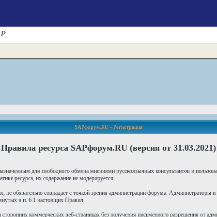
AP
SAPфорум.RU - Регистрация
Правила ресурса SAPфорум.RU (версия от 31.03.2021)
азначенным для свободного обмена мнениями русскоязычных консультантов и пользо
тике ресурса, их содержание не модерируется.
х, не обязательно совпадает с точкой зрения администрации форума. Администраторы и
нутых в п. 6.1 настоящих Правил.
 сторонних коммерческих веб-страницах без получения письменного разрешения от адм