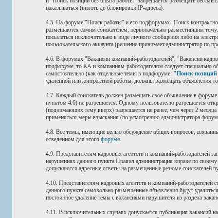
и "Поиск позиций без опыта работы" запрещается размещать бессмыс
наказываться (вплоть до блокировки IP-адреса).
4.5. На форуме "Поиск работы" и его подфорумах "Поиск контрактно
размещаются самим соискателем, первоначально разместившим тему. 
посылаться исключительно в виде личного сообщения либо на электр
пользовательского аккаунта (решение принимает администратор по пр
4.6. В форумах "Вакансии компаний-работодателей", "Вакансии кадр
подфоруме, то КА и компаниям-работодателям следует специально о
самостоятельно (как отдельные темы в подфоруме:
"Поиск позиций 
удаленной или контрактной работы, должны размещать объявления т
4.7. Каждый соискатель должен размещать свое объявление в форум
пунктом 4.6) не разрешается. Одному пользователю разрешается отк
(поднимающих тему вверх) разрешается не ранее, чем через 2 месяца
применяться меры взыскания (по усмотрению администратора форум
4.8. Все темы, имеющие целью обсуждение общих вопросов, связанны
отведенном для этого
форуме
.
4.9. Представителям кадровых агентств и компаний-работодателей 
нарушениях данного пункта Правил администрация вправе по своему 
допускаются адресные ответы на размещенные резюме соискателей п
4.10. Представителям кадровых агентств и компаний-работодателей
данного пункта самовольно размещенные объявления будут удаляться,
постоянное удаление темы с вакансиями нарушителя из раздела вакан
4.11. В исключительных случаях допускается публикация вакансий н