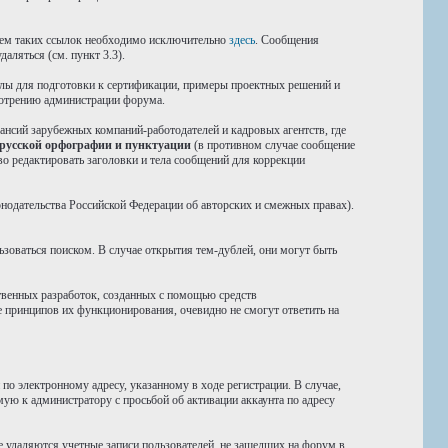
нием таких ссылок необходимо исключительно
здесь
. Сообщения
аляться (см. пункт 3.3).
иалы для подготовки к сертификации, примеры проектных решений и
смотрению администрации форума.
ансий зарубежных компаний-работодателей и кадровых агентств, где
 русской орфографии и пунктуации
(в противном случае сообщение
во редактировать заголовки и тела сообщений для коррекции
конодательства Российской Федерации об авторских и смежных правах).
ьзоваться поиском. В случае открытия тем-дублей, они могут быть
твенных разработок, созданных с помощью средств
 принципов их функционирования, очевидно не смогут ответить на
о электронному адресу, указанному в ходе регистрации. В случае,
мую к администратору с просьбой об активации аккаунта по адресу
е удаляются учетные записи пользователей, не зашедших на форум в