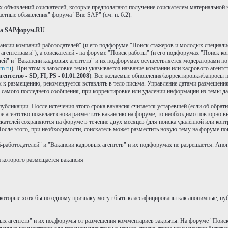
х объявлений соискателей, которые предполагают получение соискателем материальной 
стные объявления" форума "Вне SAP" (см. п. 6.2).
 на SAPфорум.RU
ансии компаний-работодателей" (и его подфоруме "Поиск стажеров и молодых специали
ентствами"), а соискателей - на форуме "Поиск работы" (и его подфорумах "Поиск кон
ей" и "Вакансии кадровых агентств" и их подфорумах осуществляется модераторами п
m.ru
). При этом в заголовке темы указывается название компании или кадрового агентс
ентство - SD, FI, PS - 01.01.2008
). Все желаемые обновления/корректировки/запросы н
ых к размещению, рекомендуется вставлять в тело письма. Управление датами размещен
я самого последнего сообщения, при корректировке или удалении информации из темы да
 публикации. После истечения этого срока вакансия считается устаревшей (если об обра
ое агентство пожелает снова разместить вакансию на форуме, то необходимо повторно вы
ателей сохраняются на форуме в течение двух месяцев (для поиска удалённой или контр
осле этого, при необходимости, соискатель может разместить новую тему на форуме по
работодателей" и "Вакансии кадровых агентств" и их подфорумах не разрешается. Анон
и которого размещается вакансия
которые хотя бы по одному признаку могут быть классифицированы как анонимные, пуб
вых агентств" и их подфорумы от размещения комментариев закрыты. На форуме "Поиск