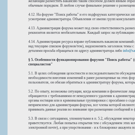
желающий разместить вакансию таким способом должен явным образом
обычным порядком. В любом случае финальное решение о размещении
4.12. На форуме "Поиск работы" и его подфорумах категорически зап
усмотрение администратора. Объявления от имени групп консультант
4.13. Администрация форума может под свою ответственность размещ
реквизитов является необязательным. Каждый запрос на публикацию 
4.14. Администрация ресурса вправе публиковать вакансии компаний-
над текущим списком форумов/тем), видоизменять заголовок темы с 
деталями просьба обращаться по адресу администратора либо
info@sa
§ 5. Особенности функционирования форумов "Поиск работы" (
специалистов"
5.1. В целях соблюдения целостности и последовательности обсужде
необходимости внесения изменений в ранее размещенные на этих фор
пользователя, он обязан обратиться к администратору форума, котор
5.2. По опыту, возможны ситуации, когда компании и физические лица
обращаются с требованиями ее немедленного удаления к администрац
органы юстиции или в криминальные группировки с просьбами о соде
неприемлемо для администрации форума, все члены которой являют
принимать данные реалии во внимание при размещении сообщений в 
5.3. В связи с ситуациями, упомянутыми в п. 5.2, обсуждение некото
приветствуется. Любая попытка открытия тем с обсуждением этих ко
электронной почте), а при упорствовании - и к блокировке аккаунта 