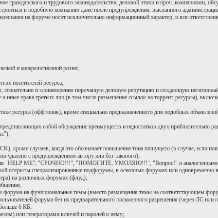
ие гражданского и трудового законодательства, деловой этики и проч. компаниями, обс
устроиться в подобную компанию даже после предупреждения, высланного администрац
 компании на форуме носит исключительно информационный характер, и вся ответственн
ческой и межрелигиозной розни;
гих посетителей ресурса;
 сознательно и злонамеренно порочащую деловую репутацию и создающую негативный
 иные права третьих лиц (в том числе размещение ссылок на торрент-ресурсы), включа
атике ресурса (оффтопик), кроме специально предназначенного для подобных объявлени
), представляющих собой обсуждение преимуществ и недостатков двух приблизительно р
с");
K), кроме случаев, когда это обозначает повышение тона пишущего (в случае, если пов
и удалено с предупреждением автору или без такового);
тания "HELP ME", "СРОЧНО!!!", "ПОМОГИТЕ, УМОЛЯЮ!!!", "Вопрос!" и аналогичными,
торой открыты специализированные подфорумы, в основных форумах или одновременно 
ера) на различных форумах (флуд);
общении;
ям форума на функциональные темы (вместо размещения темы на соответствующем фору
ользователей форума без их предварительного письменного разрешения (через ЛС или п
больше 6 КБ;
езом) или генераторами ключей и паролей к нему;