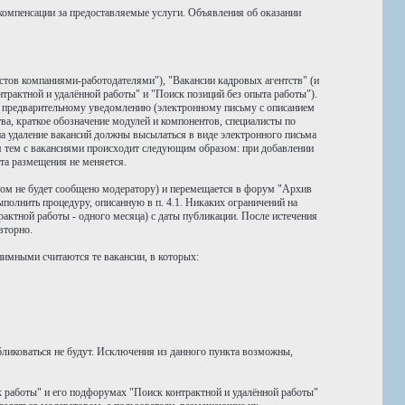
компенсации за предоставляемые услуги. Объявления об оказании
стов компаниями-работодателями"), "Вакансии кадровых агентств" (и
трактной и удалённой работы" и "Поиск позиций без опыта работы").
о предварительному уведомлению (электронному письму с описанием
тва, краткое обозначение модулей и компонентов, специалисты по
а удаление вакансий должны высылаться в виде электронного письма
ия тем с вакансиями происходит следующим образом: при добавлении
та размещения не меняется.
тном не будет сообщено модератору) и перемещается в форум "Архив
полнить процедуру, описанную в п. 4.1. Никаких ограничений на
актной работы - одного месяца) с даты публикации. После истечения
вторно.
имными считаются те вакансии, в которых:
ликоваться не будут. Исключения из данного пункта возможны,
 работы" и его подфорумах "Поиск контрактной и удалённой работы"