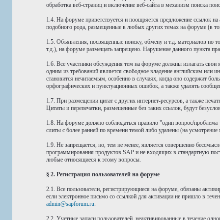
обработка веб-страниц и включение веб-сайта в механизм поиска по
1.4. На форуме приветствуется и поощряется предложение ссылок н
подобного рода, размещенные в любых других темах на форуме (в том 
1.5. Объявления, посвященные поиску, обмену и т.д. материалов по
т.д.), на форуме размещать запрещено. Нарушение данного пункта п
1.6. Все участники обсуждения тем на форуме должны излагать свои
одним из требований является свободное владение английским или
становится нечитаемым, особенно в случаях, когда оно содержит бол
орфографических и пунктуационных ошибок, а также удалять сообщен
1.7. При размещении цитат с других интернет-ресурсов, а также печа
Цитаты и перепечатки, размещенные без таких ссылок, будут безусло
1.8. На форуме должно соблюдаться правило "один вопрос/проблема =
слиты с более ранней по времени темой либо удалены (на усмотрение 
1.9. Не запрещается, но, тем не менее, является совершенно бессм
программирования продуктов SAP и не входящих в стандартную поста
любые относящиеся к этому вопросы.
§ 2. Регистрация пользователей на форуме
2.1. Все пользователи, регистрирующиеся на форуме, обязаны активи
если электронное письмо со ссылкой для активации не пришло в течен
admin@sapforum.ru
.
2.2. Учетные записи пользователей, неактивированные в течение одн