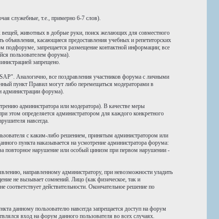
ая служебные, т.е., примерно 6-7 слов).
 вещей, животных в добрые руки, поиск желающих для совместного
ать объявления, касающиеся предоставления учебных и репетиторских
нном подфоруме, запрещается размещение контактной информации; все
йся пользователем форума).
министрацией запрещено.
SAP". Аналогично, все поздравления участников форума с личными
нный пункт Правил могут либо перемещаться модераторами в
и администрации форума).
трению администратора или модератора). В качестве меры
 при этом определяется администратором для каждого конкретного
арушителя навсегда.
ользователя с каким-либо решением, принятым администратором или
анного пункта наказывается на усмотрение администратора форума:
) за повторное нарушение или особый цинизм при первом нарушении -
аявлению, направленному администратору, при невозможности уладить
ние не вызывает сомнений. Лицо (как физическое, так и
е соответствует действительности. Окончательное решение по
ункта данному пользователю навсегда запрещается доступ на форум
твлялся вход на форум данного пользователя во всех случаях.