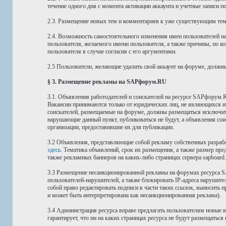
течение одного дня с момента активации аккаунта и учетные записи 
2.3. Размещение новых тем и комментариев к уже существующим тема
2.4. Возможность самостоятельного изменения имен пользователей н
пользователя, желаемого имени пользователя, а также причины, по к
пользователя в случае согласия с его аргументами.
2.5 Пользователи, желающие удалить свой аккаунт на форуме, должн
§ 3. Размещение рекламы на SAPфорум.RU
3.1. Объявления работодателей и соискателей на ресурсе SAPфорум.
Вакансии принимаются только от юридических лиц, не являющихся и
соискателей, размещаемые на форуме, должны размещаться исключите
нарушающие данный пункт, публиковаться не будут, а объявления сои
организации, предоставившие их для публикации.
3.2 Объявления, представляющие собой рекламу собственных разрабо
здесь
. Тематика объявлений, срок их размещения, а также размер пр
также рекламных баннеров на каких-либо страницах сервера sapboard.
3.3 Размещение несанкционированной рекламы на форумах ресурса SA
пользователей-нарушителей, а также блокировать IP-адреса нарушите
собой право редактировать подписи в части таких ссылок, выносить 
и может быть интерпретирована как несанкционированная реклама).
3.4 Администрация ресурса вправе предлагать пользователям новые
гарантирует, что ни на каких страницах ресурса не будут размещатьс