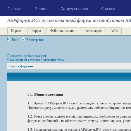
Главная
Резюме
Сотрудничество
Справка
SAPфорум.RU: русскоязычный форум по продуктам S
Портал
Форум
Файловый архив
Фотогалерея
Wiki
Вход
Регистрация
Просмотр нерешенных тем
Сообщения без ответов
|
Активные темы
Список форумов
§ 1. Общие положения
1.1. Проект SAPфорум.RU является общедоступным ресурсом, предн
Посетители ресурса имеют право размещать любые сообщения по тема
1.2. Точка зрения пользователей, размещающих сообщения на форума
форумах сообщений и не обеспечивают цензуру, кроме случаев, упомя
1.3. Размещение ссылок на ресурс SAPфорум.RU и его упоминание на