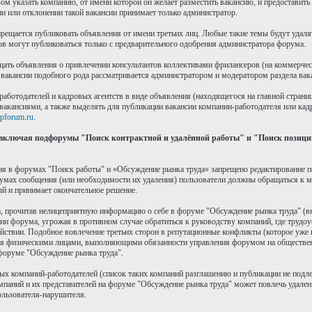
 указать компанию, от имени которой он желает разместить вакансию, и предоставить 
 или отклонении такой вакансии принимает только администратор.
рещается публиковать объявления от имени третьих лиц. Любые такие темы будут удалят
ов могут публиковаться только с предварительного одобрения администратора форума.
ать объявления о привлечении консультантов коллективами фрилансеров (на коммерческ
вакансии подобного рода рассматривается администратором и модератором раздела вак
работодателей и кадровых агентств в виде объявления (находящегося на главной стран
вакансиями, а также выделять для публикации вакансии компании-работодателя или кадр
pforum.ru
.
включая подфорумы "Поиск контрактной и удалённой работы" и "Поиск позиций
ния в форумах "Поиск работы" и «Обсуждение рынка труда» запрещено редактирование 
умах сообщения (или необходимости их удаления) пользователи должны обращаться к м
ый и принимает окончательное решение.
, прочитав нелицеприятную информацию о себе в форуме "Обсуждение рынка труда" (вне 
ии форума, угрожая в противном случае обратиться к руководству компаний, где трудо
йствии. Подобное вовлечение третьих сторон в репутационные конфликты (которое уже 
ся физическими лицами, выполняющими обязанности управления форумом на обществен
форуме "Обсуждение рынка труда".
рых компаний-работодателей (список таких компаний разглашению и публикации не подле
мпаний и их представителей на форуме "Обсуждение рынка труда" может повлечь удален
пользователя-нарушителя.