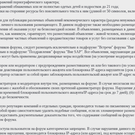
ражений порнографического характера;
ражений обнаженных или не полностью одетых детей и подростков до 21 года;
 на сторонние ресурсы без пояснительного текста к ним (длиной от 50 символов, включ
 для публикации различных объявлений некоммерческого характера (раздача ненужных
р для личного пользования размещающего. В данном подфоруме также необходимо размещ
ъявления об оказании услуг на безвозмездной основе. В объявлениях, размещаемых в да
то, как минимум, гарантирует, что разместивший объявление - живой человек, являющи
мещение частных объявлений о продаже/покупке товаров и услуг без согласования с ад
тников форума, следует размещать исключительно в подфоруме "Встречи" форума "Вне 
льно в подфоруме "Поздравления" форума "Вне SAP". Все объявления, нарушающие да
 могут быть применены дисциплинарные меры воздействия (на усмотрение модератора 
тором или модератором с предупреждением разместившему их или без такового (по усмо
я деактивация пользовательского аккаунта или блокировка IP-адреса нарушителя (срок
атор оставляет за собой право заблокировать пользовательский аккаунт или IP-адрес н
нистраторов и модераторов внутри тем, размещенных на форуме. В случае несогласия п
письмо с жалобой и обоснованием своих претензий администратору форума. Нарушение д
и временной блокировкой пользовательского аккаунта/IP-адреса (на срок до 7 дней); (б
а до бесконечности.
овую репутацию компаний и отдельных граждан, производится только по письменному з
бой право самостоятельно удалять подобные сообщения, если их злонамеренное размеще
доставить документальные доказательства того, что содержание сообщений на форуме н
ром форума.
оступа пользователя на форум категорически запрещено. В случае нарушения данного п
нном нарушении, производится блокировка IP-адреса (или адресов), под которым осущес