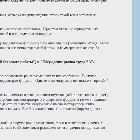
четкое объяснение того, почему вакансия не может быть размещена
ься, отсылка предупреждения автору такой темы остается на
ой основе или бесплатно). При этом указание корпоративных
ансий в индивидуальном порядке.
ице над списком форумов) либо оповещения (постоянно находящегося
ового агентства отдельный форум на коммерческой основе. За
 без опыта работы") и "Обсуждение рынка труда SAP-
пользователями ранее размещенных ими сообщений. В случае
одераторам форумов. Однако если модератор не согласен с просьбой
зависимости от того, соответствует она действительности или нет),
устроены администраторы и модераторы форума, а также в полицию,
в действительности неоднократно имело место) совершенно
ных началах. Все без исключения пользователи форума должны
жит) на форуме (как в негативном, так и в позитивном ключе) не
ие темы (с обязательным разъяснением его причин автору темы по