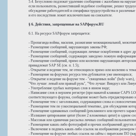
5.4. Безусловно подлежат удалению сообщения с жалобами на нарушен
если пользователь, разместивший подобное сообщение, решил трудо
обсуждение работодателей и специфики трудоустройства в различные
и его последствия лежит исключительно на соискателе.
§ 6. Действия, запрещенные на SAPфорум.RU
6.1. На ресурсе SAPфорум запрещается:
- Пропаганда войны, насилия, разжигание межнациональной, межэтни
- Размещение сообщений, нарушающих законы РФ;
- Размещение сообщений, содержащих личные оскорбления в адрес дру
- Размещение сообщений, содержащих заведомо ложную информацию,
- Размещение сообщений, прямо или косвенно нарушающих авторские и
принадлежат SAP SE (см. п. 1.5);
- Открытие и ведение тем, не относящихся прямо или косвенно к тем
- Размещение на форумах ресурса тем-дубликатов уже имеющихся;
- Открытие и ведение на форуме тем - "священных войн" (holy wars
"Что лучше: левый или правый руль", "Что лучше: Виндоуз или Линук
- Употребление грубых матерных слов в явном виде;
- Написание слов в верхнем регистре (при нажатой клавише CAPS LOC
соответствующего форума, сообщение может быть отредактировано ил
- Размещение тем с заголовками, содержащими слова и словосоче
- Размещение тем по узкоспециальной тематике, для обсуждения ко
- Размещение одинаковых сообщений (рекламного или прочего характ
- Излишнее цитирование цитат (более 2 вложенных цитат) в одном со
- Массовая или единичная рассылка личных сообщений пользовател
- Размещение каких-либо фотографий и прочих изображений других п
- Включение в подпись каких-либо ссылок на изображения размером 
- Размещение на форуме любых ссылок на сайты с пиратским ПО (вар