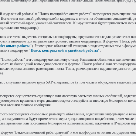
ленные комментарии для перемещения темы в начало списка, такие комментарии будут у
й и удалённой работы" и "Поиск позиций без опыта работы" запрещается размещение лю
Все ответы компаний-работодателей и кадровых агентств на объявления соискателей, 
онный почтовый адрес, указанный соискателем. К нарушителям будут применяться меры
едставлению модератора).
овых агентств" выделены специальные подфорумы, предназначенные для размещения вак
братить внимание при отправке электронного письма модераторам. В форуме "Поиск ра
без опыта работы"
). Размещение объявлений стажеров в виде отдельных тем в форум
олько в подфоруме
"Поиск контрактной и удалённой работы"
.
е "Поиск работы" и его подфорумах как новую тему. Размещать объявления как коммен
рывать не более одной темы одновременно в форуме "Поиск работы" или его подфорума
 после первоначального размещения поста. Темы, размещенные в нарушение данного пунк
а).
х с ситуацией на рынке труда SAP-специалистов (в том числе и обсуждение вакансий, 
запрещается осуществлять единичную или массовую рассылку личных сообщений, содерж
усмотрению применять меры дисциплинарного воздействия вплоть до блокировки пользо
утем отсылки личного сообщения.
 строго воспрещается самовольно размещать объявления, содержащие информацию о вак
 а к нарушителям будут применяться меры дисциплинарного воздействия, в том числе: 
сий, временная или постоянная блокировка пользовательских аккаунтов и IP-адресов на
а форуме "Вакансии компаний-работодателей" и его подфоруме от имени сотрудника кон