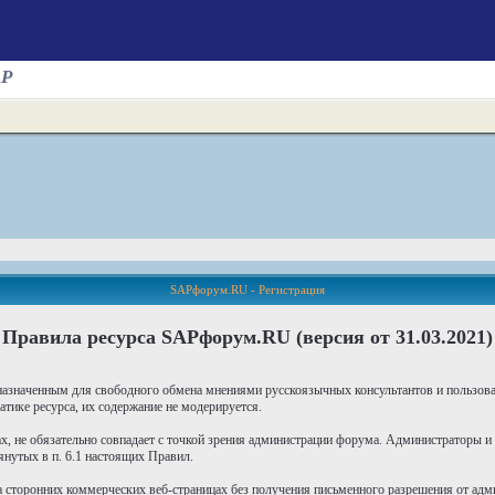
AP
SAPфорум.RU - Регистрация
Правила ресурса SAPфорум.RU (версия от 31.03.2021)
азначенным для свободного обмена мнениями русскоязычных консультантов и пользо
тике ресурса, их содержание не модерируется.
х, не обязательно совпадает с точкой зрения администрации форума. Администраторы и
нутых в п. 6.1 настоящих Правил.
 сторонних коммерческих веб-страницах без получения письменного разрешения от адм