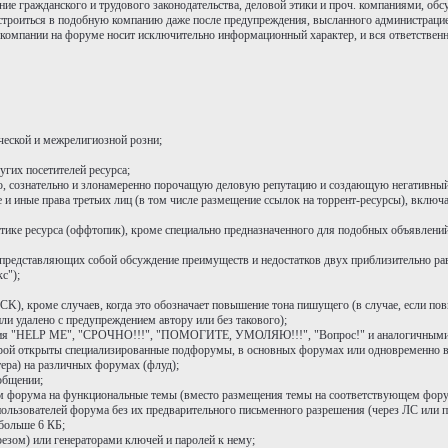
ие гражданского и трудового законодательства, деловой этики и проч. компаниями, обс
устроиться в подобную компанию даже после предупреждения, высланного администрац
 компании на форуме носит исключительно информационный характер, и вся ответственн
ческой и межрелигиозной розни;
гих посетителей ресурса;
 сознательно и злонамеренно порочащую деловую репутацию и создающую негативный
 иные права третьих лиц (в том числе размещение ссылок на торрент-ресурсы), включа
атике ресурса (оффтопик), кроме специально предназначенного для подобных объявлени
), представляющих собой обсуждение преимуществ и недостатков двух приблизительно р
с");
K), кроме случаев, когда это обозначает повышение тона пишущего (в случае, если пов
и удалено с предупреждением автору или без такового);
тания "HELP ME", "СРОЧНО!!!", "ПОМОГИТЕ, УМОЛЯЮ!!!", "Вопрос!" и аналогичными,
торой открыты специализированные подфорумы, в основных форумах или одновременно 
ера) на различных форумах (флуд);
общении;
ям форума на функциональные темы (вместо размещения темы на соответствующем фору
ользователей форума без их предварительного письменного разрешения (через ЛС или п
больше 6 КБ;
езом) или генераторами ключей и паролей к нему;