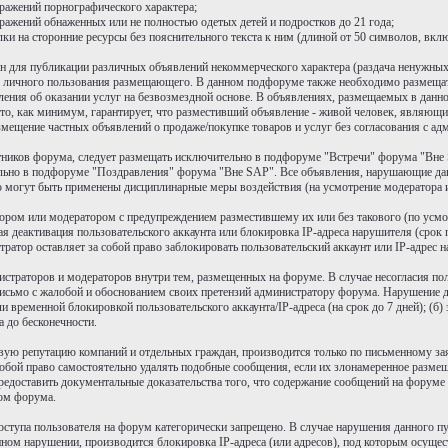
ражений порнографического характера;
ражений обнаженных или не полностью одетых детей и подростков до 21 года;
 на сторонние ресурсы без пояснительного текста к ним (длиной от 50 символов, включ
 для публикации различных объявлений некоммерческого характера (раздача ненужных
р для личного пользования размещающего. В данном подфоруме также необходимо размещ
ъявления об оказании услуг на безвозмездной основе. В объявлениях, размещаемых в да
то, как минимум, гарантирует, что разместивший объявление - живой человек, являющи
мещение частных объявлений о продаже/покупке товаров и услуг без согласования с ад
тников форума, следует размещать исключительно в подфоруме "Встречи" форума "Вне 
льно в подфоруме "Поздравления" форума "Вне SAP". Все объявления, нарушающие да
 могут быть применены дисциплинарные меры воздействия (на усмотрение модератора 
тором или модератором с предупреждением разместившему их или без такового (по усмо
я деактивация пользовательского аккаунта или блокировка IP-адреса нарушителя (срок
атор оставляет за собой право заблокировать пользовательский аккаунт или IP-адрес н
нистраторов и модераторов внутри тем, размещенных на форуме. В случае несогласия п
письмо с жалобой и обоснованием своих претензий администратору форума. Нарушение д
и временной блокировкой пользовательского аккаунта/IP-адреса (на срок до 7 дней); (б
а до бесконечности.
овую репутацию компаний и отдельных граждан, производится только по письменному з
бой право самостоятельно удалять подобные сообщения, если их злонамеренное размеще
доставить документальные доказательства того, что содержание сообщений на форуме н
ром форума.
оступа пользователя на форум категорически запрещено. В случае нарушения данного п
нном нарушении, производится блокировка IP-адреса (или адресов), под которым осущес