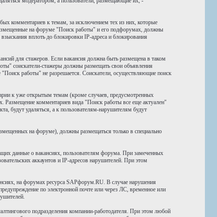
даляться модератором, а пользователи, размещающие их, -
бых комментариев к темам, за исключением тех из них, которые
размещенные на форуме "Поиск работы" и его подфорумах, должны
 взыскания вплоть до блокировки IP-адреса и блокирования
ансий для стажеров. Если вакансия должна быть размещена в таком
боты" соискатели-стажеры должны размещать свои объявления
е "Поиск работы" не разрешается. Соискатели, осуществляющие поиск
тарии к уже открытым темам (кроме случаев, предусмотренных
х. Размещение комментариев вида "Поиск работы все еще актуален"
та, будут удаляться, а к пользователям-нарушителям будут
размещенных на форуме), должны размещаться только в специально
ащих данные о вакансиях, пользователям форума. При замеченных
вательских аккаунтов и IP-адресов нарушителей. При этом
ансиях, на форумах ресурса SAPфорум.RU. В случае нарушения
предупреждение по электронной почте или через ЛС, временное или
рушителей.
салтингового подразделения компании-работодателя. При этом любой