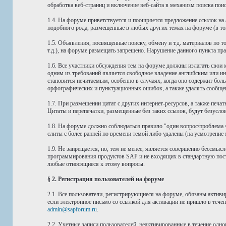
обработка веб-страниц и включение веб-сайта в механизм поиска по
1.4. На форуме приветствуется и поощряется предложение ссылок н
подобного рода, размещенные в любых других темах на форуме (в том 
1.5. Объявления, посвященные поиску, обмену и т.д. материалов по
т.д.), на форуме размещать запрещено. Нарушение данного пункта п
1.6. Все участники обсуждения тем на форуме должны излагать свои
одним из требований является свободное владение английским или
становится нечитаемым, особенно в случаях, когда оно содержит бол
орфографических и пунктуационных ошибок, а также удалять сообщен
1.7. При размещении цитат с других интернет-ресурсов, а также печа
Цитаты и перепечатки, размещенные без таких ссылок, будут безусло
1.8. На форуме должно соблюдаться правило "один вопрос/проблема =
слиты с более ранней по времени темой либо удалены (на усмотрение 
1.9. Не запрещается, но, тем не менее, является совершенно бессм
программирования продуктов SAP и не входящих в стандартную поста
любые относящиеся к этому вопросы.
§ 2. Регистрация пользователей на форуме
2.1. Все пользователи, регистрирующиеся на форуме, обязаны активи
если электронное письмо со ссылкой для активации не пришло в течен
admin@sapforum.ru
.
2.2. Учетные записи пользователей, неактивированные в течение одн