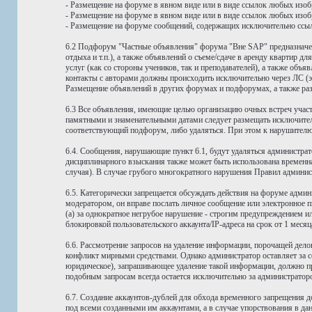
- Размещение на форуме в явном виде или в виде ссылок любых изоб
- Размещение на форуме в явном виде или в виде ссылок любых изоб
- Размещение на форуме сообщений, содержащих исключительно ссылки
6.2 Подфорум "Частные объявления" форума "Вне SAP" предназначен
отдыха и т.п.), а также объявлений о съеме/сдаче в аренду кварти
услуг (как со стороны учеников, так и преподавателей), а также об
контакты с авторами должны происходить исключительно через ЛС (э
Размещение объявлений в других форумах и подфорумах, а также раз
6.3 Все объявления, имеющие целью организацию очных встреч учас
памятными и знаменательными датами следует размещать исключите
соответствующий подфорум, либо удаляться. При этом к нарушителю
6.4. Сообщения, нарушающие пункт 6.1, будут удаляться администра
дисциплинарного взыскания также может быть использована временна
случая). В случае грубого многократного нарушения Правил администр
6.5. Категорически запрещается обсуждать действия на форуме адми
модератором, он вправе послать личное сообщение или электронное 
(а) за однократное негрубое нарушение - строгим предупреждением ил
блокировкой пользовательского аккаунта/IP-адреса на срок от 1 месяц
6.6. Рассмотрение запросов на удаление информации, порочащей дел
конфликт мирными средствами. Однако администратор оставляет за со
юридическое), запрашивающее удаление такой информации, должно пре
подобным запросам всегда остается исключительно за администрато
6.7. Создание аккаунтов-дублей для обхода временного запрещения д
под всеми созданными им аккаунтами, а в случае упорствования в да