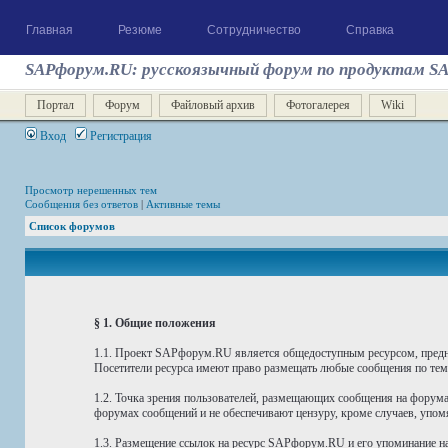
Главная
Резюме
Сотрудничество
Справка
SAPфорум.RU: русскоязычный форум по продуктам S
Портал
Форум
Файловый архив
Фотогалерея
Wiki
Вход
Регистрация
Просмотр нерешенных тем
Сообщения без ответов
|
Активные темы
Список форумов
§ 1. Общие положения
1.1. Проект SAPфорум.RU является общедоступным ресурсом, предн
Посетители ресурса имеют право размещать любые сообщения по тема
1.2. Точка зрения пользователей, размещающих сообщения на форума
форумах сообщений и не обеспечивают цензуру, кроме случаев, упомя
1.3. Размещение ссылок на ресурс SAPфорум.RU и его упоминание на