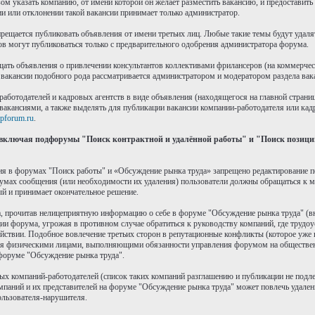
 указать компанию, от имени которой он желает разместить вакансию, и предоставить 
 или отклонении такой вакансии принимает только администратор.
рещается публиковать объявления от имени третьих лиц. Любые такие темы будут удалят
ов могут публиковаться только с предварительного одобрения администратора форума.
ать объявления о привлечении консультантов коллективами фрилансеров (на коммерческ
вакансии подобного рода рассматривается администратором и модератором раздела вак
работодателей и кадровых агентств в виде объявления (находящегося на главной стран
вакансиями, а также выделять для публикации вакансии компании-работодателя или кадр
pforum.ru
.
включая подфорумы "Поиск контрактной и удалённой работы" и "Поиск позиций
ния в форумах "Поиск работы" и «Обсуждение рынка труда» запрещено редактирование 
умах сообщения (или необходимости их удаления) пользователи должны обращаться к м
ый и принимает окончательное решение.
, прочитав нелицеприятную информацию о себе в форуме "Обсуждение рынка труда" (вне 
ии форума, угрожая в противном случае обратиться к руководству компаний, где трудо
йствии. Подобное вовлечение третьих сторон в репутационные конфликты (которое уже 
ся физическими лицами, выполняющими обязанности управления форумом на обществен
форуме "Обсуждение рынка труда".
рых компаний-работодателей (список таких компаний разглашению и публикации не подле
мпаний и их представителей на форуме "Обсуждение рынка труда" может повлечь удален
пользователя-нарушителя.