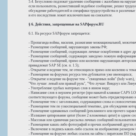
5.4. Безусловно подлежат удалению сообщения с жалобами на нарушен
если пользователь, разместивший подобное сообщение, решил трудо
обсуждение работодателей и специфики трудоустройства в различные
и его последствия лежит исключительно на соискателе.
§ 6. Действия, запрещенные на SAPфорум.RU
6.1. На ресурсе SAPфорум запрещается:
- Пропаганда войны, насилия, разжигание межнациональной, межэтни
- Размещение сообщений, нарушающих законы РФ;
- Размещение сообщений, содержащих личные оскорбления в адрес дру
- Размещение сообщений, содержащих заведомо ложную информацию,
- Размещение сообщений, прямо или косвенно нарушающих авторские и
принадлежат SAP SE (см. п. 1.5);
- Открытие и ведение тем, не относящихся прямо или косвенно к тем
- Размещение на форумах ресурса тем-дубликатов уже имеющихся;
- Открытие и ведение на форуме тем - "священных войн" (holy wars
"Что лучше: левый или правый руль", "Что лучше: Виндоуз или Линук
- Употребление грубых матерных слов в явном виде;
- Написание слов в верхнем регистре (при нажатой клавише CAPS LOC
соответствующего форума, сообщение может быть отредактировано ил
- Размещение тем с заголовками, содержащими слова и словосоче
- Размещение тем по узкоспециальной тематике, для обсуждения ко
- Размещение одинаковых сообщений (рекламного или прочего характ
- Излишнее цитирование цитат (более 2 вложенных цитат) в одном со
- Массовая или единичная рассылка личных сообщений пользовател
- Размещение каких-либо фотографий и прочих изображений других п
- Включение в подпись каких-либо ссылок на изображения размером 
- Размещение на форуме любых ссылок на сайты с пиратским ПО (вар