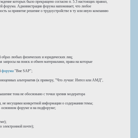
уждение которых было прекращено согласно п. 5.3 настоящих правил,
ией форума. Администрация форума напоминает, что любое
ость за принятие решение о трудоустройстве в ту или иную компанию
 образ любых физических и юридических лиц;
я запросы на поиск и обмен материалами, права на которые
й
форума
"Вне SAP";
авноценных альтернатив (к примеру, "Что лучше: Интел или АМД",
ышение тона не обосновано с точки зрения модератора
 не несущими конкретной информации о содержании темы;
в основном форуме и на подфоруме;
ме);
о электронной почте);