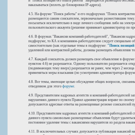
и "Поиск позиций без опыта работы" запрещается размещать бессмыс
наказываться (вплоть до блокировки IP-адреса).
4.5. На форуме "Поиск работы" и его подфорумах "Поиск контрактно
размещаются самим соискателем, первоначально разместившим тему. 
посылаться исключительно в виде личного сообщения либо на электр
пользовательского аккаунта (решение принимает администратор по пр
4.6. В форумах "Вакансии компаний-работодателей", "Вакансии кадр
подфоруме, то КА и компаниям-работодателям следует специально о
самостоятельно (как отдельные темы в подфоруме:
"Поиск позиций 
удаленной или контрактной работы, должны размещать объявления т
4.7. Каждый соискатель должен размещать свое объявление в форум
пунктом 4.6) не разрешается. Одному пользователю разрешается отк
(поднимающих тему вверх) разрешается не ранее, чем через 2 месяца
применяться меры взыскания (по усмотрению администратора форум
4.8. Все темы, имеющие целью обсуждение общих вопросов, связанны
отведенном для этого
форуме
.
4.9. Представителям кадровых агентств и компаний-работодателей 
нарушениях данного пункта Правил администрация вправе по своему 
допускаются адресные ответы на размещенные резюме соискателей п
4.10. Представителям кадровых агентств и компаний-работодателей
данного пункта самовольно размещенные объявления будут удаляться,
постоянное удаление темы с вакансиями нарушителя из раздела вакан
4.11. В исключительных случаях допускается публикация вакансий н