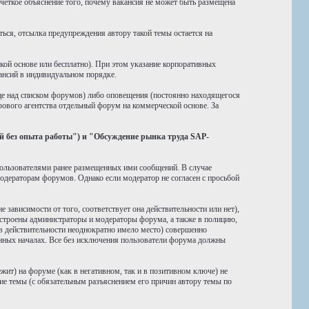
четкое объяснение того, почему вакансия не может быть размещена
ься, отсылка предупреждения автору такой темы остается на
ой основе или бесплатно). При этом указание корпоративных
ансий в индивидуальном порядке.
ице над списком форумов) либо оповещения (постоянно находящегося
ового агентства отдельный форум на коммерческой основе. За
 без опыта работы") и "Обсуждение рынка труда SAP-
пользователями ранее размещенных ими сообщений. В случае
одераторам форумов. Однако если модератор не согласен с просьбой
зависимости от того, соответствует она действительности или нет),
устроены администраторы и модераторы форума, а также в полицию,
в действительности неоднократно имело место) совершенно
ных началах. Все без исключения пользователи форума должны
жит) на форуме (как в негативном, так и в позитивном ключе) не
ие темы (с обязательным разъяснением его причин автору темы по