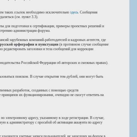
нием таких ссылок необходимо исключительно
здесь
. Сообщения
аляться (см. пункт 3.3).
иалы для подготовки к сертификации, примеры проектных решений и
смотрению администрации форума.
ансий зарубежных компаний-работодателей и кадровых агентств, где
 русской орфографии и пунктуации
(в противном случае сообщение
во редактировать заголовки и тела сообщений для коррекции
конодательства Российской Федерации об авторских и смежных правах).
ьзоваться поиском. В случае открытия тем-дублей, они могут быть
твенных разработок, созданных с помощью средств
 принципов их функционирования, очевидно не смогут ответить на
о электронному адресу, указанному в ходе регистрации. В случае,
мую к администратору с просьбой об активации аккаунта по адресу
е удаляются учетные записи пользователей, не зашедших на форум в