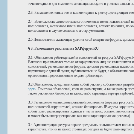
течение одного дня с момента активации аккаунта и учетные записи 
2.3. Размещение новых тем и комментариев к уже существующим тема
2.4. Возможность самостоятельного изменения имен пользователей н
пользователя, желаемого имени пользователя, а также причины, по к
пользователя в случае согласия с его аргументами.
2.5 Пользователи, желающие удалить свой аккаунт на форуме, должн
§ 3. Размещение рекламы на SAPфорум.RU
3.1. Объявления работодателей и соискателей на ресурсе SAPфорум.
Вакансии принимаются только от юридических лиц, не являющихся и
соискателей, размещаемые на форуме, должны размещаться исключите
нарушающие данный пункт, публиковаться не будут, а объявления сои
организации, предоставившие их для публикации.
3.2 Объявления, представляющие собой рекламу собственных разрабо
здесь
. Тематика объявлений, срок их размещения, а также размер пр
также рекламных баннеров на каких-либо страницах сервера sapboard.
3.3 Размещение несанкционированной рекламы на форумах ресурса SA
пользователей-нарушителей, а также блокировать IP-адреса нарушите
собой право редактировать подписи в части таких ссылок, выносить 
и может быть интерпретирована как несанкционированная реклама).
3.4 Администрация ресурса вправе предлагать пользователям новые
гарантирует, что ни на каких страницах ресурса не будут размещатьс