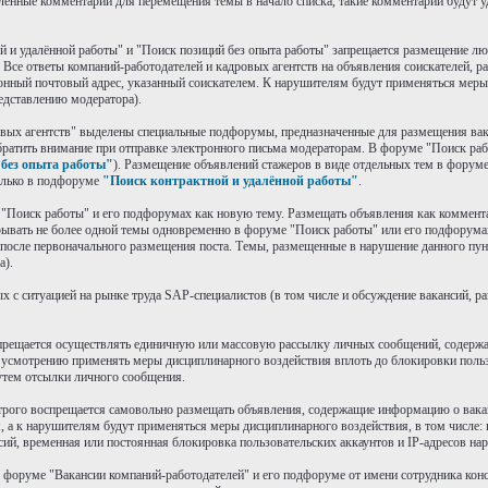
ленные комментарии для перемещения темы в начало списка, такие комментарии будут у
й и удалённой работы" и "Поиск позиций без опыта работы" запрещается размещение лю
Все ответы компаний-работодателей и кадровых агентств на объявления соискателей, 
онный почтовый адрес, указанный соискателем. К нарушителям будут применяться меры
едставлению модератора).
овых агентств" выделены специальные подфорумы, предназначенные для размещения вак
братить внимание при отправке электронного письма модераторам. В форуме "Поиск ра
без опыта работы"
). Размещение объявлений стажеров в виде отдельных тем в форум
олько в подфоруме
"Поиск контрактной и удалённой работы"
.
е "Поиск работы" и его подфорумах как новую тему. Размещать объявления как коммен
рывать не более одной темы одновременно в форуме "Поиск работы" или его подфорума
 после первоначального размещения поста. Темы, размещенные в нарушение данного пунк
а).
х с ситуацией на рынке труда SAP-специалистов (в том числе и обсуждение вакансий, 
запрещается осуществлять единичную или массовую рассылку личных сообщений, содерж
усмотрению применять меры дисциплинарного воздействия вплоть до блокировки пользо
утем отсылки личного сообщения.
 строго воспрещается самовольно размещать объявления, содержащие информацию о вак
 а к нарушителям будут применяться меры дисциплинарного воздействия, в том числе: 
сий, временная или постоянная блокировка пользовательских аккаунтов и IP-адресов на
а форуме "Вакансии компаний-работодателей" и его подфоруме от имени сотрудника кон