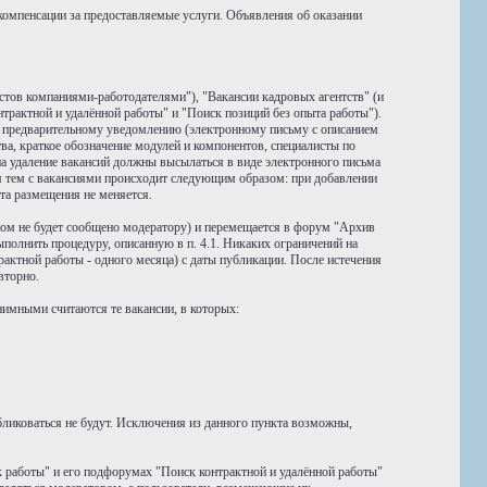
компенсации за предоставляемые услуги. Объявления об оказании
стов компаниями-работодателями"), "Вакансии кадровых агентств" (и
трактной и удалённой работы" и "Поиск позиций без опыта работы").
о предварительному уведомлению (электронному письму с описанием
тва, краткое обозначение модулей и компонентов, специалисты по
а удаление вакансий должны высылаться в виде электронного письма
ия тем с вакансиями происходит следующим образом: при добавлении
та размещения не меняется.
тном не будет сообщено модератору) и перемещается в форум "Архив
полнить процедуру, описанную в п. 4.1. Никаких ограничений на
актной работы - одного месяца) с даты публикации. После истечения
вторно.
имными считаются те вакансии, в которых:
ликоваться не будут. Исключения из данного пункта возможны,
 работы" и его подфорумах "Поиск контрактной и удалённой работы"