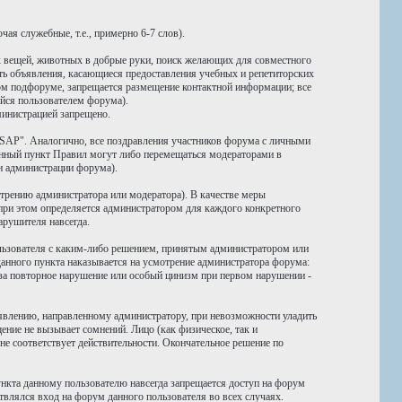
ая служебные, т.е., примерно 6-7 слов).
 вещей, животных в добрые руки, поиск желающих для совместного
ать объявления, касающиеся предоставления учебных и репетиторских
нном подфоруме, запрещается размещение контактной информации; все
йся пользователем форума).
министрацией запрещено.
SAP". Аналогично, все поздравления участников форума с личными
нный пункт Правил могут либо перемещаться модераторами в
и администрации форума).
трению администратора или модератора). В качестве меры
 при этом определяется администратором для каждого конкретного
арушителя навсегда.
ользователя с каким-либо решением, принятым администратором или
анного пункта наказывается на усмотрение администратора форума:
) за повторное нарушение или особый цинизм при первом нарушении -
аявлению, направленному администратору, при невозможности уладить
ние не вызывает сомнений. Лицо (как физическое, так и
е соответствует действительности. Окончательное решение по
ункта данному пользователю навсегда запрещается доступ на форум
твлялся вход на форум данного пользователя во всех случаях.