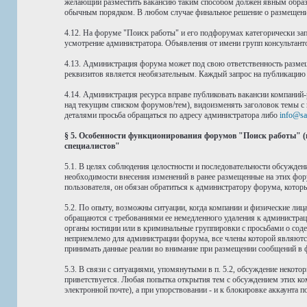
желающий разместить вакансию таким способом должен явным образом
обычным порядком. В любом случае финальное решение о размещении
4.12. На форуме "Поиск работы" и его подфорумах категорически зап
усмотрение администратора. Объявления от имени групп консультант
4.13. Администрация форума может под свою ответственность размещ
реквизитов является необязательным. Каждый запрос на публикацию 
4.14. Администрация ресурса вправе публиковать вакансии компаний-
над текущим списком форумов/тем), видоизменять заголовок темы с 
деталями просьба обращаться по адресу администратора либо
info@sa
§ 5. Особенности функционирования форумов "Поиск работы" (
специалистов"
5.1. В целях соблюдения целостности и последовательности обсужде
необходимости внесения изменений в ранее размещенные на этих фор
пользователя, он обязан обратиться к администратору форума, котор
5.2. По опыту, возможны ситуации, когда компании и физические лица
обращаются с требованиями ее немедленного удаления к администрац
органы юстиции или в криминальные группировки с просьбами о соде
неприемлемо для администрации форума, все члены которой являют
принимать данные реалии во внимание при размещении сообщений в 
5.3. В связи с ситуациями, упомянутыми в п. 5.2, обсуждение некото
приветствуется. Любая попытка открытия тем с обсуждением этих ко
электронной почте), а при упорствовании - и к блокировке аккаунта 