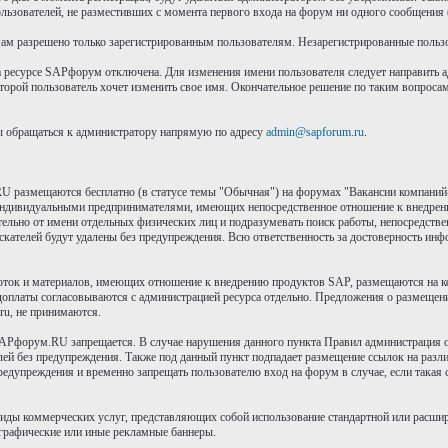
пользователей, не разместивших с момента первого входа на форум ни одного сообщения
м разрешено только зарегистрированным пользователям. Незарегистрированные пользов
а ресурсе SAPфорум отключена. Для изменения имени пользователя следует направить 
оторой пользователь хочет изменить свое имя. Окончательное решение по таким вопроса
ы обращаться к администратору напрямую по адресу
admin@sapforum.ru
.
RU размещаются бесплатно (в статусе темы "Обычная") на форумах "Вакансии компаний-
ндивидуальными предпринимателями, имеющих непосредственное отношение к внедрени
льно от имени отдельных физических лиц и подразумевать поиск работы, непосредствен
скателей будут удалены без предупреждения. Всю ответственность за достоверность инфо
ток и материалов, имеющих отношение к внедрению продуктов SAP, размещаются на ком
едоплаты согласовываются с администрацией ресурса отдельно. Предложения о размещении
ru, не принимаются.
Pфорум.RU запрещается. В случае нарушения данного пункта Правил администрация ост
лей без предупреждения. Также под данный пункт подпадает размещение ссылок на разли
предупреждения и временно запрещать пользователю вход на форум в случае, если така
 виды коммерческих услуг, представляющих собой использование стандартной или расш
я графические или иные рекламные баннеры.