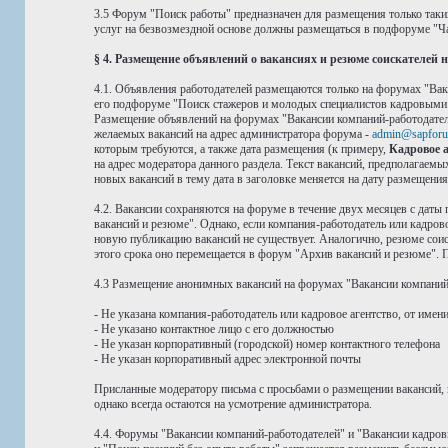
3.5 Форум "Поиск работы" предназначен для размещения только таки
услуг на безвозмездной основе должны размещаться в подфоруме "Ча
§ 4. Размещение объявлений о вакансиях и резюме соискателей
4.1. Объявления работодателей размещаются только на форумах "Вак
его подфоруме "Поиск стажеров и молодых специалистов кадровыми аг
Размещение объявлений на форумах "Вакансии компаний-работодател
желаемых вакансий на адрес администратора форума -
admin@sapforu
которым требуются, а также дата размещения (к примеру,
Кадровое аг
на адрес модератора данного раздела. Текст вакансий, предполагаем
новых вакансий в тему дата в заголовке меняется на дату размещени
4.2. Вакансии сохраняются на форуме в течение двух месяцев с даты
вакансий и резюме". Однако, если компания-работодатель или кадров
новую публикацию вакансий не существует. Аналогично, резюме соиск
этого срока оно перемещается в форум "Архив вакансий и резюме". П
4.3 Размещение анонимных вакансий на форумах "Вакансии компаний-
- Не указана компания-работодатель или кадровое агентство, от имен
- Не указано контактное лицо с его должностью
- Не указан корпоративный (городской) номер контактного телефона
- Не указан корпоративный адрес электронной почты
Присланные модератору письма с просьбами о размещении вакансий, 
однако всегда остаются на усмотрение администратора.
4.4. Форумы "Вакансии компаний-работодателей" и "Вакансии кадро