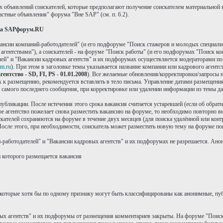
х объявлений соискателей, которые предполагают получение соискателем материальной 
стные объявления" форума "Вне SAP" (см. п. 6.2).
 на SAPфорум.RU
ансии компаний-работодателей" (и его подфоруме "Поиск стажеров и молодых специали
ентствами"), а соискателей - на форуме "Поиск работы" (и его подфорумах "Поиск кон
ей" и "Вакансии кадровых агентств" и их подфорумах осуществляется модераторами п
m.ru
). При этом в заголовке темы указывается название компании или кадрового агентс
ентство - SD, FI, PS - 01.01.2008
). Все желаемые обновления/корректировки/запросы н
ых к размещению, рекомендуется вставлять в тело письма. Управление датами размещен
я самого последнего сообщения, при корректировке или удалении информации из темы да
 публикации. После истечения этого срока вакансия считается устаревшей (если об обра
ое агентство пожелает снова разместить вакансию на форуме, то необходимо повторно вы
ателей сохраняются на форуме в течение двух месяцев (для поиска удалённой или контр
осле этого, при необходимости, соискатель может разместить новую тему на форуме по
работодателей" и "Вакансии кадровых агентств" и их подфорумах не разрешается. Анон
и которого размещается вакансия
которые хотя бы по одному признаку могут быть классифицированы как анонимные, пуб
вых агентств" и их подфорумы от размещения комментариев закрыты. На форуме "Поиск