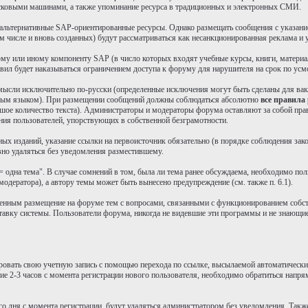
исковыми машинами, а также упоминание ресурса в традиционных и электронных СМИ.
а альтернативные SAP-ориентированные ресурсы. Однако размещать сообщения с указа
числе и вновь созданных) будут рассматриваться как несанкционированная реклама и уд
 тому или иному компоненту SAP (в число которых входят учебные курсы, книги, матер
равил будет наказываться ограничением доступа к форуму для нарушителя на срок по у
 мысли исключительно по-русски (определенные исключения могут быть сделаны для вак
 иным языком). При размещении сообщений должны соблюдаться абсолютно
все правила
ьшое количество текста). Администраторы и модераторы форума оставляют за собой пра
ия пользователей, упорствующих в собственной безграмотности.
тных изданий, указание ссылки на первоисточник обязательно (в порядке соблюдения за
вно удаляться без уведомления разместившему.
 одна тема". В случае сомнений в том, была ли тема ранее обсуждаема, необходимо пол
модератора), а автору темы может быть вынесено предупреждение (см. также п. 6.1).
ысленным размещение на форуме тем с вопросами, связанными с функционированием собс
вку системы. Пользователи форума, никогда не видевшие эти программы и не знающие
ровать свою учетную запись с помощью перехода по ссылке, высылаемой автоматически п
ие 2-3 часов с момента регистрации нового пользователя, необходимо обратиться напря
ого дня с момента регистрации, будут удаляться администратором без уведомления. Такж