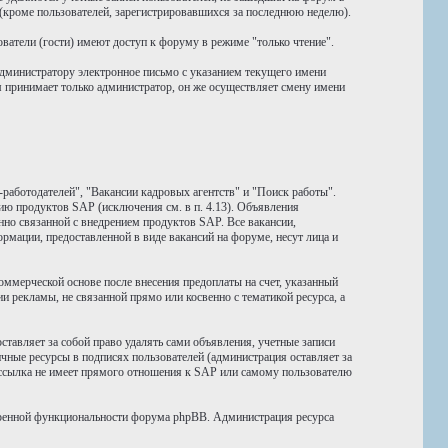
 (кроме пользователей, зарегистрировавшихся за последнюю неделю).
атели (гости) имеют доступ к форуму в режиме "только чтение".
администратору электронное письмо с указанием текущего имени
м принимает только администратор, он же осуществляет смену имени
работодателей", "Вакансии кадровых агентств" и "Поиск работы".
ю продуктов SAP (исключения см. в п. 4.13). Объявления
но связанной с внедрением продуктов SAP. Все вакансии,
рмации, предоставленной в виде вакансий на форуме, несут лица и
мерческой основе после внесения предоплаты на счет, указанный
 рекламы, не связанной прямо или косвенно с тематикой ресурса, а
авляет за собой право удалять сами объявления, учетные записи
чные ресурсы в подписях пользователей (администрация оставляет за
я ссылка не имеет прямого отношения к SAP или самому пользователю
иренной функциональности форума phpBB. Администрация ресурса