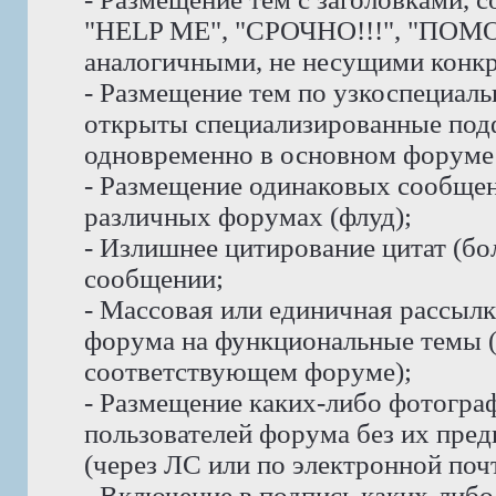
"HELP ME", "СРОЧНО!!!", "ПОМО
аналогичными, не несущими конк
- Размещение тем по узкоспециаль
открыты специализированные под
одновременно в основном форуме 
- Размещение одинаковых сообщени
различных форумах (флуд);
- Излишнее цитирование цитат (бо
сообщении;
- Массовая или единичная рассыл
форума на функциональные темы 
соответствующем форуме);
- Размещение каких-либо фотогра
пользователей форума без их пре
(через ЛС или по электронной почт
- Включение в подпись каких-либ