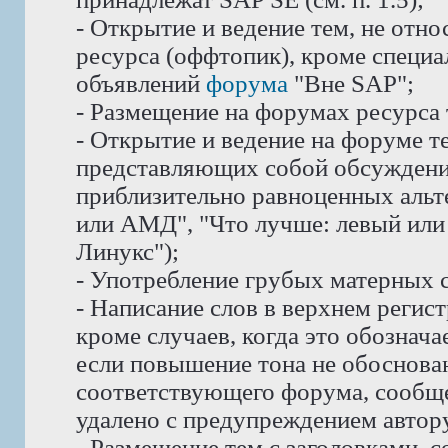
- Открытие и ведение тем, не отн
ресурса (оффтопик), кроме специ
объявлений
форума
"Вне SAP";
- Размещение на форумах ресурса
- Открытие и ведение на форуме те
представляющих собой обсуждени
приблизительно равноценных альте
или АМД", "Что лучше: левый или 
Линукс");
- Употребление грубых матерных с
- Написание слов в верхнем реги
кроме случаев, когда это обознач
если повышение тона не обоснован
соответствующего форума, сообще
удалено с предупреждением автору
- Размещение тем с заголовками, 