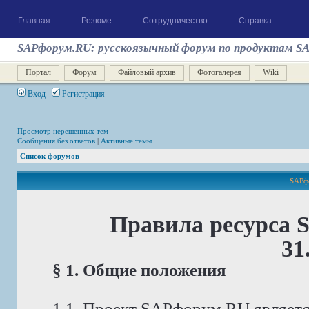
Главная
Резюме
Сотрудничество
Справка
SAPфорум.RU: русскоязычный форум по продуктам S
Портал
Форум
Файловый архив
Фотогалерея
Wiki
Вход
Регистрация
Просмотр нерешенных тем
Сообщения без ответов
|
Активные темы
Список форумов
SAPфо
Правила ресурса 
31
§ 1. Общие положения
1.1. Проект SAPфорум.RU являет