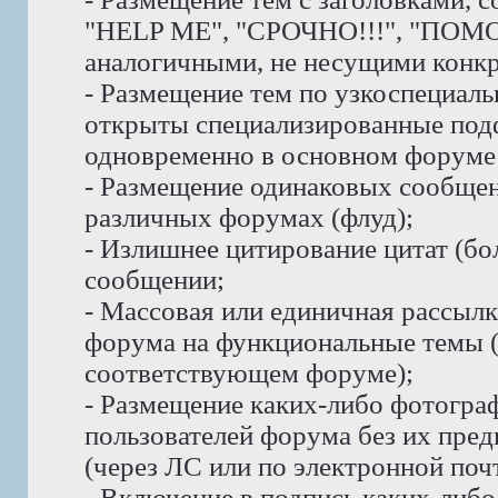
"HELP ME", "СРОЧНО!!!", "ПОМО
аналогичными, не несущими конк
- Размещение тем по узкоспециаль
открыты специализированные под
одновременно в основном форуме 
- Размещение одинаковых сообщени
различных форумах (флуд);
- Излишнее цитирование цитат (бо
сообщении;
- Массовая или единичная рассыл
форума на функциональные темы 
соответствующем форуме);
- Размещение каких-либо фотогра
пользователей форума без их пре
(через ЛС или по электронной почт
- Включение в подпись каких-либ