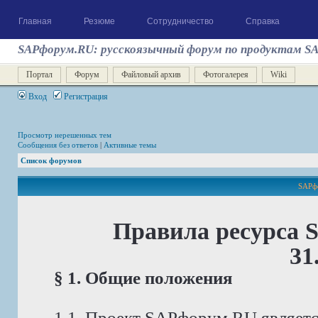
Главная
Резюме
Сотрудничество
Справка
SAPфорум.RU: русскоязычный форум по продуктам S
Портал
Форум
Файловый архив
Фотогалерея
Wiki
Вход
Регистрация
Просмотр нерешенных тем
Сообщения без ответов
|
Активные темы
Список форумов
SAPфо
Правила ресурса 
31
§ 1. Общие положения
1.1. Проект SAPфорум.RU являет