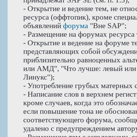
- Открытие и ведение тем, не отн
ресурса (оффтопик), кроме специ
объявлений
форума
"Вне SAP";
- Размещение на форумах ресурса
- Открытие и ведение на форуме те
представляющих собой обсуждени
приблизительно равноценных альте
или АМД", "Что лучше: левый или 
Линукс");
- Употребление грубых матерных с
- Написание слов в верхнем реги
кроме случаев, когда это обознач
если повышение тона не обоснован
соответствующего форума, сообще
удалено с предупреждением автору
- Размещение тем с заголовками, 