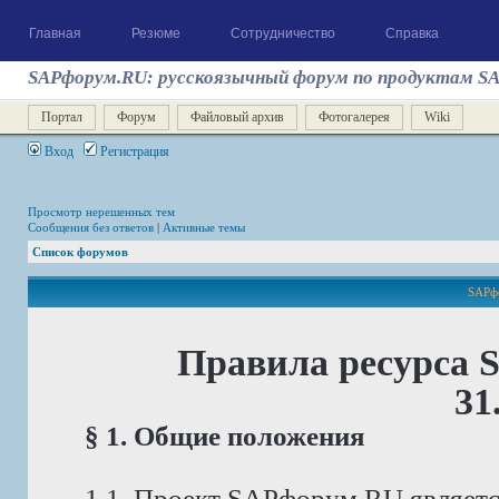
Главная
Резюме
Сотрудничество
Справка
SAPфорум.RU: русскоязычный форум по продуктам S
Портал
Форум
Файловый архив
Фотогалерея
Wiki
Вход
Регистрация
Просмотр нерешенных тем
Сообщения без ответов
|
Активные темы
Список форумов
SAPфо
Правила ресурса 
31
§ 1. Общие положения
1.1. Проект SAPфорум.RU являет