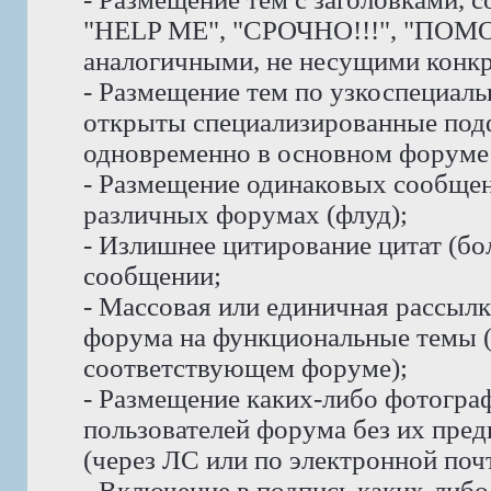
"HELP ME", "СРОЧНО!!!", "ПОМО
аналогичными, не несущими конк
- Размещение тем по узкоспециаль
открыты специализированные под
одновременно в основном форуме 
- Размещение одинаковых сообщени
различных форумах (флуд);
- Излишнее цитирование цитат (бо
сообщении;
- Массовая или единичная рассыл
форума на функциональные темы 
соответствующем форуме);
- Размещение каких-либо фотогра
пользователей форума без их пре
(через ЛС или по электронной почт
- Включение в подпись каких-либ