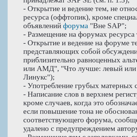
- Открытие и ведение тем, не отн
ресурса (оффтопик), кроме специ
объявлений
форума
"Вне SAP";
- Размещение на форумах ресурса
- Открытие и ведение на форуме те
представляющих собой обсуждени
приблизительно равноценных альте
или АМД", "Что лучше: левый или 
Линукс");
- Употребление грубых матерных с
- Написание слов в верхнем реги
кроме случаев, когда это обознач
если повышение тона не обоснован
соответствующего форума, сообще
удалено с предупреждением автору
- Размещение тем с заголовками, 